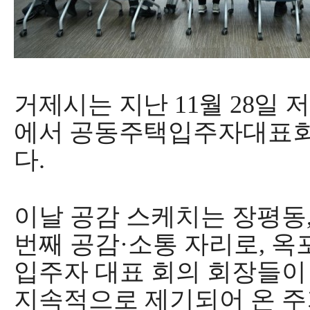
거제시
는 지난
11
월
28
일 
에서 공동주택
입주자대표회
다
.
이날 공감 스케치는 장평동
번째 공감
·
소통 자리로
,
옥
입주자 대표 회의 회장들이
지속적으로 제기되어 온 주