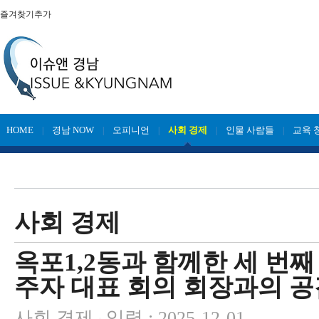
즐겨찾기추가
HOME
경남 NOW
오피니언
사회 경제
인물 사람들
교육 
|
|
|
|
|
사회 경제
옥포1,2동과 함께한 세 번째
주자 대표 회의 회장과의 공
사회 경제
입력 : 2025-12-01