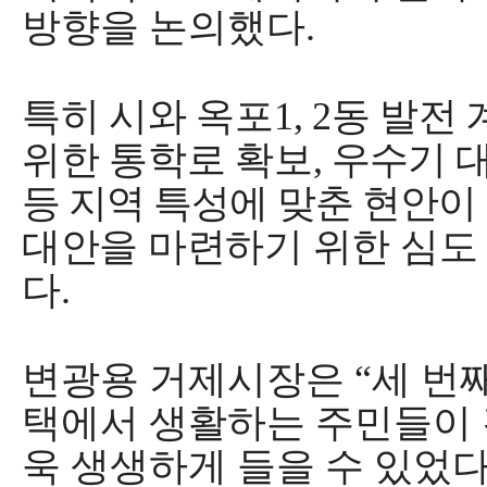
방향을 논의했다
.
특히 시와 옥포
1, 2
동 발전 
위한 통학로 확보
,
우수기 대
등 지역 특성에 맞춘 현안
대안을 마련하기 위한 심도
다
.
변광용 거제시장은
“
세 번
택에서 생활하는 주민들이 
욱 생생하게 들을 수 있었