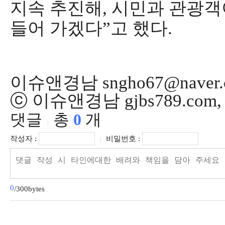
지속 추진해
,
시민과 관광객이
들어 가겠다
”
고 했다
.
이슈앤경남 sngho67@naver.
ⓒ 이슈앤경남 gjbs789.co
댓글
총
0
개
|
작성자 :
비밀번호 :
|
0
/300bytes