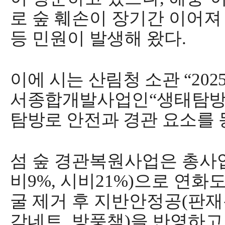
로 숲 훼손이 장기간 이어져
등 민원이 발생해 왔다
.
이에 시는 산림청 소관
“202
서종합개발사업인
“
생태탐방
탐방로 안전과 경관 요소를
섬 숲 경관복원사업은 총
비
9%,
시비
21%)
으로 연화도
굴 제거 후 지반안정공
(
판재
각네트
,
방풍책
)
을 반영하고