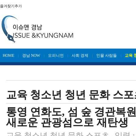
즐겨찾기추가
HOME
경남 NOW
오피니언
사회 경제
인물 사람들
교육 
|
|
|
|
|
교육 청소년 청년 문화 스포
통영 연화도, 섬 숲 경관복
새로운 관광섬으로 재탄생
교육 청소년 청년 문화 스포츠
입력 : 