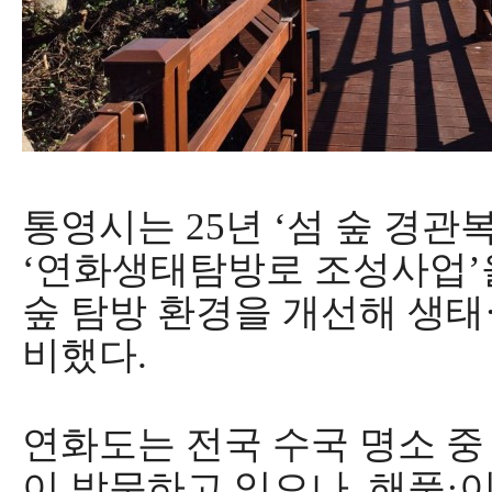
통영시는
25
년
‘
섬 숲 경관
‘
연화생태탐방로 조성사업
’
숲 탐방 환경을 개선해 생태
비했
다
.
연화도는 전국 수국 명소 중
이 방문하고 있으나
,
해풍
·