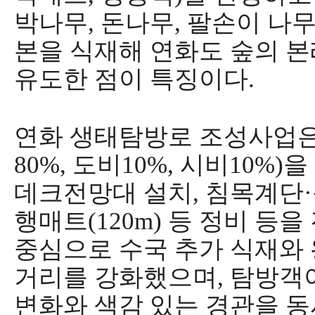
박나무
,
돈나무
,
팔손이 나
본을 식재해 연화도 숲의 본
유도한 점이 특징이다
.
연화 생태탐방로 조성사업
80%,
도비
10%,
시비
10%)
을
데크전망대 설치
,
침목계단
·
행매트
(120m)
등 정비 등을
중심으로 수국 추가 식재와
거리를 강화했으며
,
탐방객이
변화와 색감 있는 경관을 동