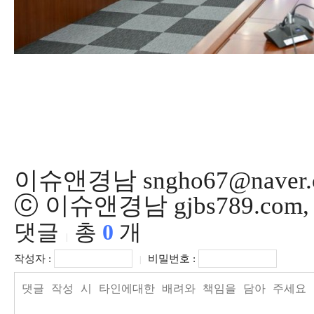
이슈앤경남 sngho67@naver.
ⓒ 이슈앤경남 gjbs789.co
댓글
총
0
개
|
작성자 :
비밀번호 :
|