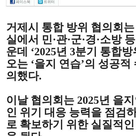
페이스북
트위터
거제시 통합 방위 협의회
는
실에서 민
·
관
·
군
·
경
·
소방 등
운데
‘2025
년
3
분기 통합방
오는
‘
을지 연습
’
의 성공적 
의했다
.
이날 협의회는
2025
년 을지
인 위기 대응 능력을 점검
로 확보하기 위한 실질적인