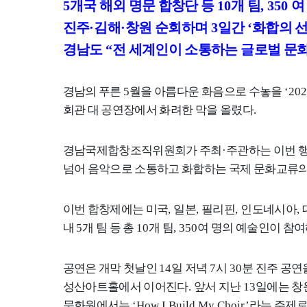
5
개국 해외 명문 합창단 등
10
개 팀
, 350
여
진주
·
김해
·
창원 순회하며
3
일간
‘
화합의 
경남도
“
전 세계인이 소통하는 글로벌 문화
경남의 푸른
5
월을 아름다운 화음으로 수놓을
‘20
회관 대 공연장에서 화려한 막을 올렸다
.
경남국제합창조직위원회가 주최
·
주관하는 이번 
넘어 음악으로 소통하고 화합하는 국제 문화교류
이번 합창제에는 미국
,
일본
,
필리핀
,
인도네시아
,
내
5
개 팀 등 총
10
개 팀
, 350
여 명의 예술인이 참여
공연은 개막 첫날인
14
일 저녁
7
시
30
분 진주 공
성산아트홀에서 이어진다
.
앞서 지난
13
일에는 창
문화원에서는
‘How I Build My Choir’
라는 주제로