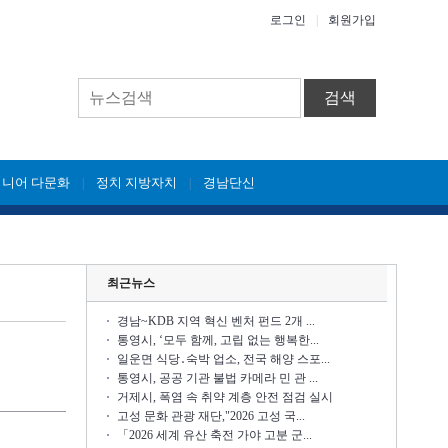
로그인
|
회원가입
검색
시니어 다문화
정치 지방자치
경남단신
|
|
최근뉴스
경남~KDB 지역 혁신 벤처 펀드 2개 ...
통영시, ‘모두 함께, 고립 없는 행복한...
일운면 식당․숙박 업소, 전국 해양 스포...
통영시, 공공 기관 불법 카메라 민 관 ...
거제시, 폭염 속 취약 계층 안전 점검 실시
고성 문화 관광 재단,"2026 고성 국...
「2026 세계 유산 축전 가야 고분 군...