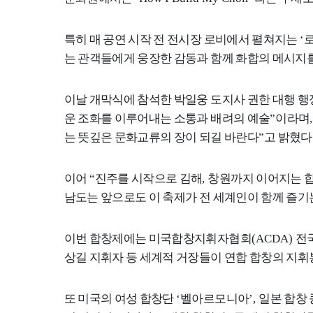
특히 매 공연 시작 전 전시장 로비에서 펼쳐지는
‘
는 관객들에게 웅장한 감동과 함께 화합의 메시지
이날 개막식에 참석한 박일웅 도지사 권한 대행 행
운 조화를 이루어내는 소통과 배려의 예술
”
이라며
는 뜻깊은 문화교류의 장이 되길 바란다
”
고 밝혔다
이어
“
진주를 시작으로 김해
,
창원까지 이어지는 합
남도는 앞으로도 이 축제가 전 세계인이 함께 즐기
이번 합창제에는 미국합창지휘자협회
(ACDA)
전
상길 지휘자 등 세계적 거장들이 연합 합창의 지휘
또 미국의 여성 합창단
‘
벨아르모니아
’,
일본 합창