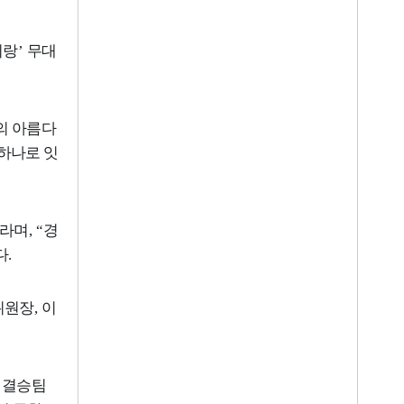
리랑
’
무대
의 아름다
하나로 잇
라며
, “
경
다
.
위원장
,
이
 결승팀