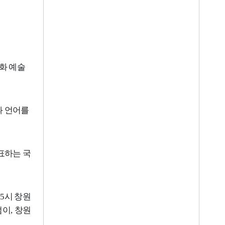
화 예술
 언어를
표하는 국
5
시 창원
럼이
,
창원