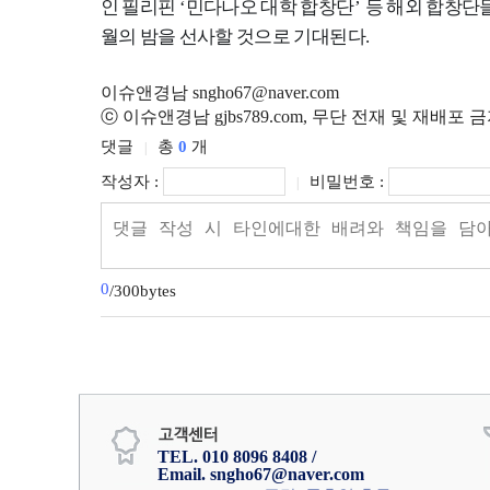
인 필리핀
‘
민다나오 대학 합창단
’
등 해외 합창단
월의 밤을 선사할 것으로 기대된다
.
이슈앤경남 sngho67@naver.com
ⓒ 이슈앤경남 gjbs789.com, 무단 전재 및 재배포 
댓글
총
0
개
|
작성자 :
비밀번호 :
|
0
/300bytes
TEL. 010 8096 8408 /
Email. sngho67@naver.com