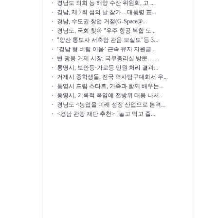
경남도 의회 농 해양 수산 위원회, 고 ...
경남, 제 7회 섬의 날 참가…대통령 표...
경남, 수도권 창업 거점(G-Space@...
경남도, 국회 찾아 "우주 항공 복합 도...
"양산 통도사 서축암 관음 보살도"등 3...
‘경남 형 버팀 이음’ 근속 유지 지원금...
변 광용 거제 시장, 국무총리실 방문… ...
통영시, 보안등·가로등 민원 처리 결과...
거제시 중학생들, 전국 역사탐구대회서 우...
통영시 드림 스타트, 가족과 함께 배우는...
통영시, 기록적 폭염에 전방위 대응 나서..
경남도 <농업을 미래 성장 산업으로 본격...
<경남 관광 재단 추천> "놀고 먹고 즐...