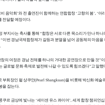
로비 음악회
’
와 전 출연진이 함께하는 연합합창
‘
고향의 봄
’, ‘
아
를 전달할 예정이다
.
정 부지사는 축사를 통해
“
합창은 서로 다른 목소리가 만나 하나
, “
이번 경남국제합창제가 갈등과 분열을 넘어 공동체의 마음을 
.
창의 여정은 경남 전체를 하나의 거대한 공연장으로 만들 것
”
이
는 글로벌 문화 축제로 발전해 나갈 수 있도록 힘쓰겠다
”
고 말했
국 부회장인 펄 샹쿠안
(Pearl Shangkuan)
을 비롯해 박신화 예술
봉을 잡는다
.
 콩쿠르 금상에 빛나는
‘
세이센 유스 콰이어
’,
세계 합창 챔피언십