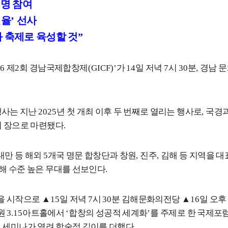
 명 참여
선율
’
선사
 축제로 육성할 것
”
26
제
2
회 경남국제합창제
(GICF)’
가
14
일 저녁
7
시
30
분
,
경남 문
행사는 지난
2025
년 첫 개최 이후 두 번째로 열리는 행사로
,
국경과
의 장으로 마련됐다
.
대만 등 해외
5
개국 명문 합창단과 창원
,
진주
,
김해 등 지역을 대
해 수준 높은 무대를 선보인다
.
연을 시작으로
▲
15
일 저녁
7
시
30
분 김해문화의전당
▲
16
일 오후
원
3.15
아트홀에서
‘
합창의 성공적 세계화
’
를 주제로 한 국제포
 세미나가 열려 학술적 깊이를 더했다
.