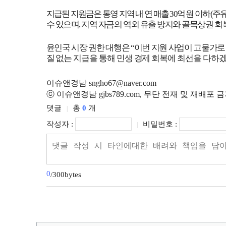
지급된 지원금은 통영 지역 내 연 매출
30
억 원 이하
(
주유
수 있으며
,
지역 자금의 역외 유출 방지와 골목상권 회
윤인국 시장 권한 대행은
“
이번 지원 사업이 고물가로
질 없는 지급을 통해 민생 경제 회복에 최선을 다하
이슈앤경남 sngho67@naver.com
ⓒ 이슈앤경남 gjbs789.com, 무단 전재 및 재배포 
댓글
총
0
개
|
작성자 :
비밀번호 :
|
0
/300bytes