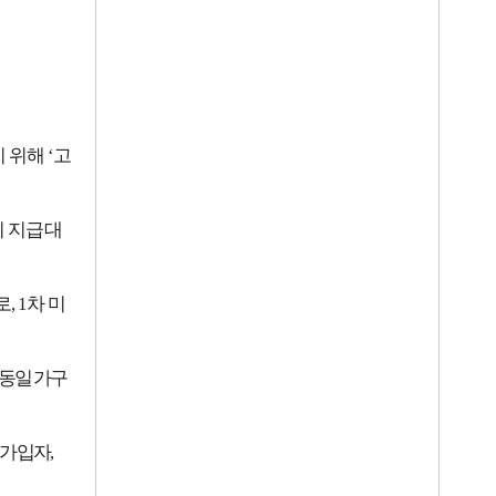
기 위해
‘
고
시 지급대
로
, 1
차 미
동일 가구
가입자
,