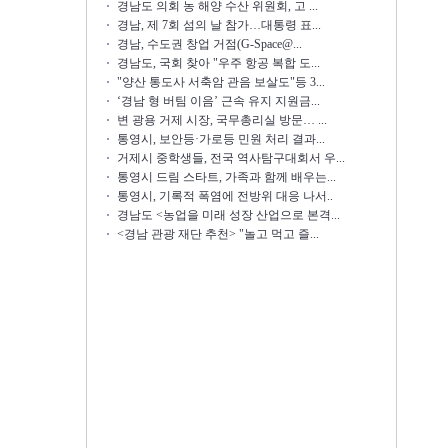
경남도 의회 농 해양 수산 위원회, 고 ...
경남, 제 7회 섬의 날 참가…대통령 표...
경남, 수도권 창업 거점(G-Space@...
경남도, 국회 찾아 "우주 항공 복합 도...
"양산 통도사 서축암 관음 보살도"등 3...
‘경남 형 버팀 이음’ 근속 유지 지원금...
변 광용 거제 시장, 국무총리실 방문… ...
통영시, 보안등·가로등 민원 처리 결과...
거제시 중학생들, 전국 역사탐구대회서 우...
통영시 드림 스타트, 가족과 함께 배우는...
통영시, 기록적 폭염에 전방위 대응 나서..
경남도 <농업을 미래 성장 산업으로 본격...
<경남 관광 재단 추천> "놀고 먹고 즐...