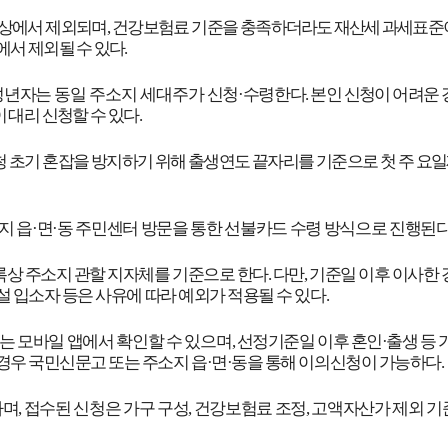
대상에서 제외되며
,
건강보험료 기준을
충족하더라도 재산세 과세표준
에서 제외될 수 있다
.
년자는 동일 주소지 세대주가
신청
·
수령한다
.
본인 신청이 어려운
 대리 신청할 수 있다
.
청 초기 혼잡을 방지하기 위해 출생연도 끝자리를 기준으로 첫 주 요
지 읍
·
면
·
동 주민센터 방문을 통한 선불카드 수령 방식으로 진행된
록상 주소지 관할 지자체를 기준으로 한다
.
다만
,
기준일 이후 이사한 
설 입소자 등은 사유에 따라 예외가 적용될 수 있다
.
 모바일 앱에서 확인할 수 있으며
,
선정기준일 이후 혼인
·
출생 등
경우 국민신문고 또는 주소지 읍
·
면
·
동을 통해 이의신청이 가능하다
.
하며
,
접수된 신청은 가구 구성
,
건강보험료 조정
,
고액자산가 제외 기준