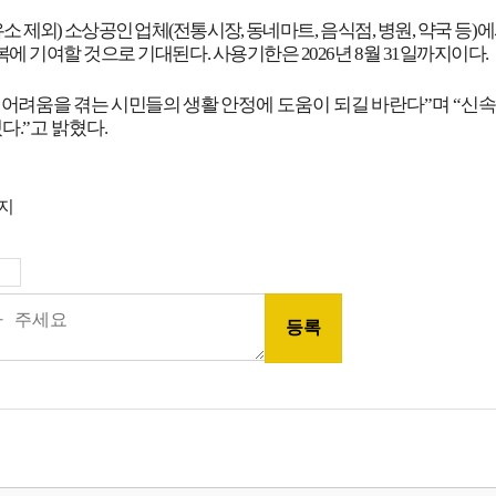
소 제외
)
소상공인 업체
(
전통시장
,
동네마트
,
음식점
,
병원
,
약국 등
)
에
복에 기여할 것으로 기대된다
.
사용기한은
2026
년
8
월
31
일까지이다
.
 어려움을 겪는 시민들의 생활
안정에 도움이 되길 바란다
”
며
“
신속
겠다
.”
고 밝혔다
.
금지