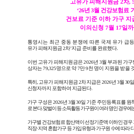
고유가 피해지원금
2
차
, 
‘26
년
3
월 건강보험료 
건보료 기준 이하 가구 지
이의신청
7
월
17
일까
통영시
는 최근 중동 분쟁에 따른 국제 유가 급
유가 피해지원금
2
차
’
지급 준비를 완료했다
.
이번 고유가 피해지원금은
2026
년
3
월 부과된 가
상자는
79,325
명으로 약
7
만
9
천 명이 지원을 받을
특히
,
고유가 피해지원금
2
차 지급은
2026
년
3
월
30
일
신청자까지 포함하여 지급된다
.
가구 구성은
2026
년
3
월
30
일 기준 주민등록표를 원
로 본다
.
맞벌이 등 소득활동 가구원이 여러 명인 경우에
가구별 건강보험료 합산액이 선정기준액 이하인 경우
직장
·
지역 혼합가구 등 가입유형과 가구원 수에 따라 