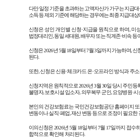
다만 일정 기준을 초과하는 고액자산가 가구는 지급
소득 등 제외 기준에 해당하는 경우에는 최종 지급대상
신청은 성인 개인별 신청
·
지급을 원칙으로 하며
,
미성
법정대리인
,
동일 세대원
,
배우자 또는 직계존
·
비속 등이
신청은
2026
년
5
월
18
일부터
7
월
3
일까지 가능하며
,
신
된다
.
또한
,
신청은 신용
·
체크카드 온
·
오프라인 방식과 주소
신청지역은 원칙적으로
2026
년
3
월
30
일 당시 주민등
불명자
,
보호시설 입소자
,
의무복무 군인
,
요양병원
·
시
본인의 건강보험료는 국민건강보험공단 홈페이지 또는
변동이나 실직
·
폐업
,
재산 변동 등으로 조정이 필요한 
이의신청은
2026
년
5
월
18
일부터
7
월
17
일까지 접수
합적으로 확인해 처리된다
.