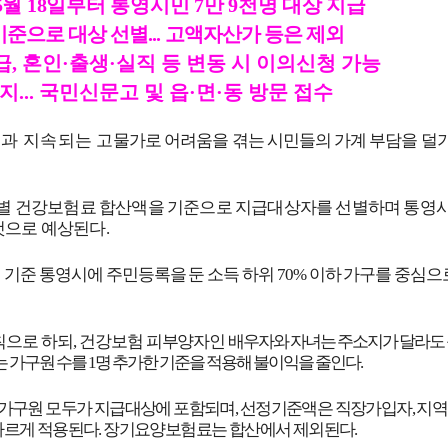
5
월
18
일부터 통영시민
7
만
9
천명 대상 지급
기준으로 대상 선별
...
고액자산가 등은 제외
급
,
혼인
·
출생
·
실직 등 변동 시 이의신청 가능
지
...
국민신문고 및 읍
·
면
·
동 방문 접수
등과 지속되는
고
물가로 어려움을 겪는 시민들의 가계 부담을 덜
구별 건강보험료 합산액을 기준으로 지급대상자를 선별하며 통영
 것으로 예상된다
.
 기준 통영시에 주민등록을 둔 소득 하위
70%
이하 가구를 중심으
칙으로 하되
,
건강보험 피부양자인
배우자와 자녀는 주소지가 달라도 
는 가구원 수를
1
명 추가한 기준을 적용해 불이익을 줄인다
.
 가구원 모두가 지급대상에 포함되며
,
선정기준액은 직장가입자
,
지역
다르게 적용된다
.
장기요양보험료는 합산에서 제외된다
.