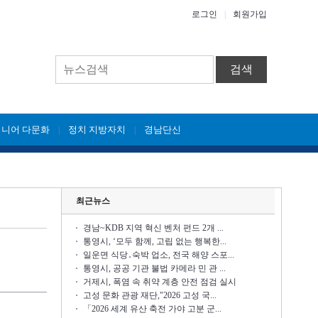
로그인
|
회원가입
검색
시니어 다문화
정치 지방자치
경남단신
|
|
최근뉴스
경남~KDB 지역 혁신 벤처 펀드 2개 ...
통영시, ‘모두 함께, 고립 없는 행복한...
일운면 식당․숙박 업소, 전국 해양 스포...
통영시, 공공 기관 불법 카메라 민 관 ...
거제시, 폭염 속 취약 계층 안전 점검 실시
고성 문화 관광 재단,"2026 고성 국...
「2026 세계 유산 축전 가야 고분 군...