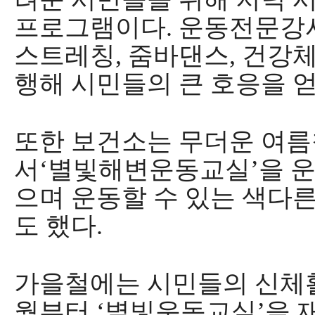
프로그램이다
.
운동전문강사
스트레칭
,
줌바댄스
,
건강체
행해 시민들의 큰 호응을 
또한 보건소는 무더운 여
서
‘
별빛해변운동교실
’
을 
으며 운동할 수 있는 색다
도 했다
.
가을철에는 시민들의 신체
월부터
‘
별빛운동교실
’
을 