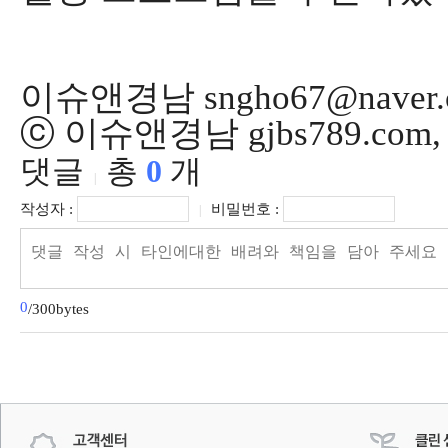
이슈앤경남 sngho67@naver.
ⓒ 이슈앤경남 gjbs789.co
댓글
총
0
개
|
작성자 :
비밀번호 :
|
0
/300bytes