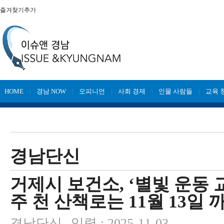
즐겨찾기추가
HOME
경남 NOW
오피니언
사회 경제
인물 사람들
교육 
|
|
|
|
|
경남단신
거제시 보건소, ‘별빛 운동 교
주 천 산책로는 11월 13일 
경남단신
입력 : 2025-11-03