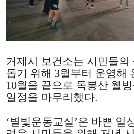
거제시 보건소
는 시민들의
돕기 위해
3
월부터 운영해 
10
월을 끝으로 독봉산 웰
일정을 마무리했다
.
‘
별빛운동교실
’
은 바쁜 일
려운 시민들을 위해 저녁 