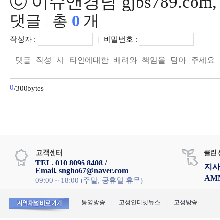
ⓒ 이슈앤경남 gjbs789.co
댓글
총
0
개
|
작성자 :
비밀번호 :
|
0
/300bytes
TEL. 010 8096 8408 /
지사
Email. sngho67@naver.com
AM
09:00 ~ 18:00 (주말, 공휴일 휴무)
통영방송
|
고성인터넷뉴스
|
고성방송