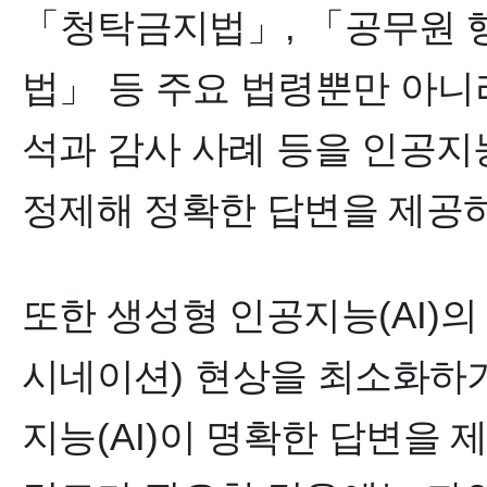
「
청탁금지법
」
,
「
공무원 
법
」
등 주요 법령뿐만 아
석과 감사 사례 등을 인공지
정제해 정확한 답변을 제공
또한 생성형 인공지능
(AI)
의
시네이션
)
현상을 최소화하기
지능
(AI)
이 명확한 답변을 