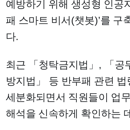
예방하기 위해 생성형 인공
패 스마트 비서
(
챗봇
)’
를 구
다
.
최근
「
청탁금지법
」
,
「
공
방지법
」
등 반부패 관련 
세분화되면서 직원들이 업무
해석을 신속하게 확인하는 