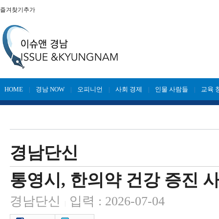
즐겨찾기추가
HOME
경남 NOW
오피니언
사회 경제
인물 사람들
교육 
|
|
|
|
|
경남단신
통영시, 한의약 건강 증진 사
경남단신
입력 : 2026-07-04
|