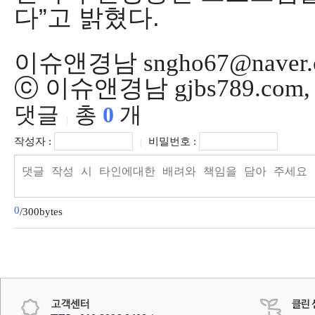
다
”
고 밝혔다
.
이슈앤경남 sngho67@naver.
ⓒ 이슈앤경남 gjbs789.co
댓글
총
0
개
|
작성자 :
비밀번호 :
|
0
/300bytes