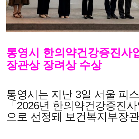
통영시 한의약건강증진사업
장관상 장려상 수상
통영시는 지난
3
일 서울 피
「
2026
년 한의약건강증진사
으로 선정돼 보건복지부장관