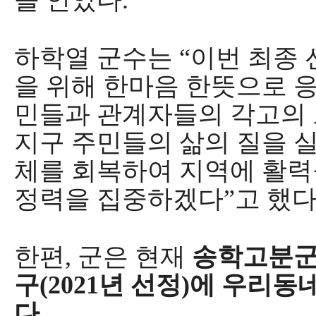
을 안았다
.
하학열 군수는
“
이번 최종 
을 위해 한마음 한뜻으로 
민들과 관계자들의 각고의
지구 주민들의 삶의 질을 
체를 회복하여 지역에 활력
정력을 집중하겠다
”
고 했
한편
,
군은 현재
송학고분
구
(2021
년 선정
)
에 우리동
다
.