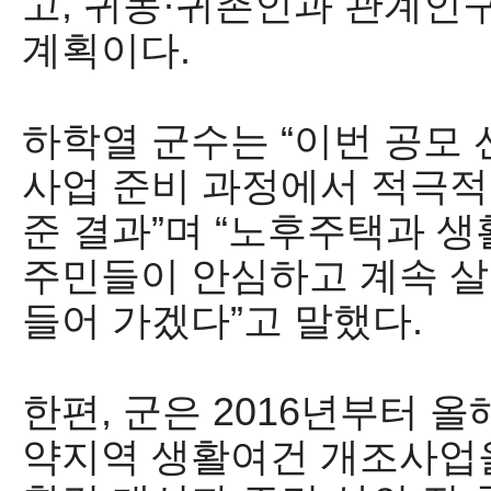
고
,
귀농
·
귀촌인과 관계인구
계획이다
.
하학열 군수는
“
이번 공모
사업 준비 과정에서 적극적
준 결과
”
며
“
노후주택과 생
주민들이 안심하고 계속 살
들어 가겠다
”
고 말했다
.
한편
,
군은
2016
년부터 올
약지역 생활여건 개조사업