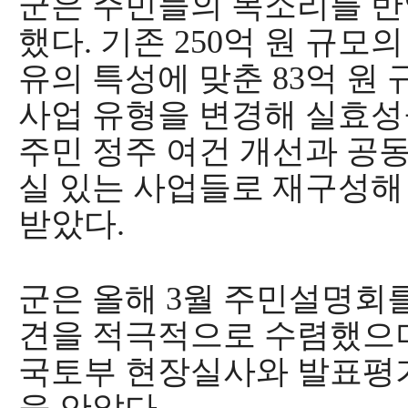
군은 주민들의 목소리를 반
했다
.
기존
250
억 원 규모
유의 특성에 맞춘
83
억 원
사업 유형을 변경해 실효성
주민 정주 여건 개선과 공동
실 있는 사업들로 재구성해
받았다
.
군은 올해
3
월 주민설명회를
견을 적극적으로 수렴했으
국토부 현장실사와 발표평가