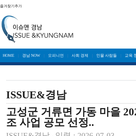
즐겨찾기추가
HOME
경남 NOW
오피니언
사회 경제
인물 사람들
교육 
|
|
|
|
|
ISSUE&경남
고성군 거류면 가동 마을 20
조 사업 공모 선정..
ISSUE&경남
입력 : 2026-07-03