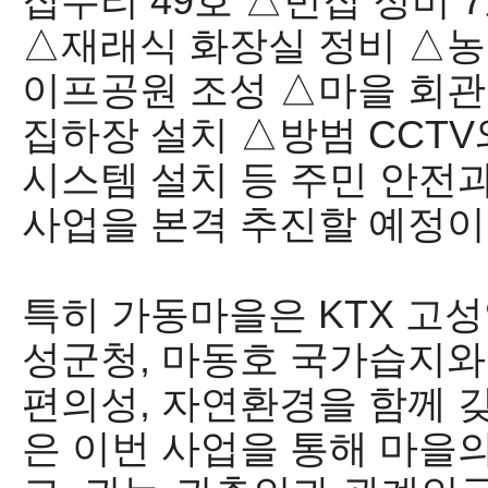
집수리
49
호
△
빈집 정비
7
△
재래식 화장실 정비
△
농
이프공원 조성
△
마을 회관
집하장 설치
△
방범
CCTV
시스템 설치 등 주민 안전
사업을 본격 추진할 예정
특히 가동마을은
KTX
고성
성군청
,
마동호 국가습지와
편의성
,
자연환경을 함께 
은 이번 사업을 통해 마을