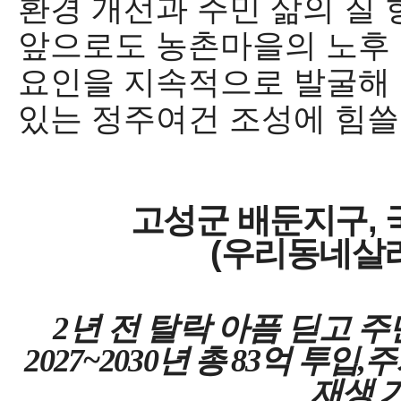
환경 개선과 주민 삶의 질
앞으로도 농촌마을의 노후
요인을 지속적으로 발굴해 
있는 정주여건 조성에 힘쓸
고성군 배둔지구
,
(
우리동네살
2
년 전 탈락 아픔 딛고 주
2027~2030
년 총
83
억 투입,
재생 