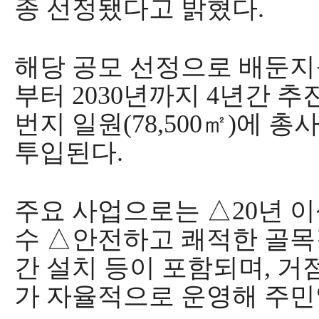
종 선정됐다고 밝혔다
.
해당 공모 선정으로 배둔
부터
2030
년까지
4
년간 추
번지 일원
(78,500
㎡
)
에 총
투입된다
.
주요 사업으로는
△
20
년 
수
△
안전하고 쾌적한 골목
간 설치 등이 포함되며
,
거
가 자율적으로 운영해 주