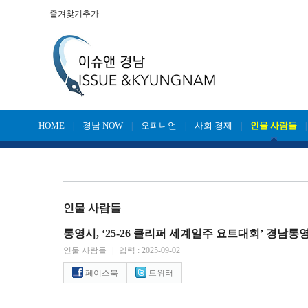
즐겨찾기추가
HOME
경남 NOW
오피니언
사회 경제
인물 사람들
|
|
|
|
인물 사람들
통영시, ‘25-26 클리퍼 세계일주 요트대회’ 경남통영호(
인물 사람들
|
입력 : 2025-09-02
페이스북
트위터