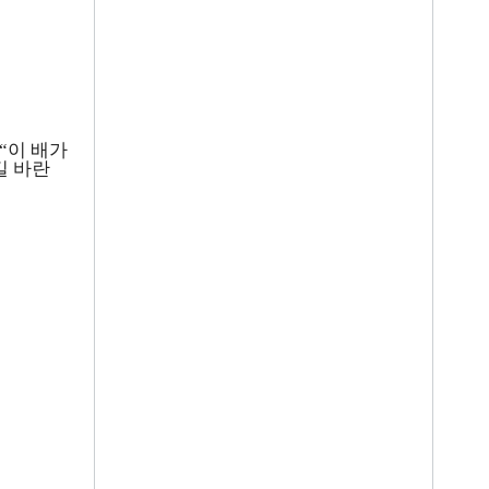
“
이 배가
길 바란