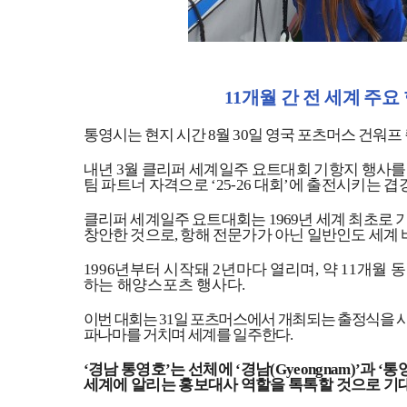
11
개월 간 전 세계 주요
통영시
는 현지 시간
8
월
30
일 영국 포츠머스 건워프
내년
3
월 클리퍼 세계일주 요트대회 기항지 행사를
팀 파트너 자격으로
‘25-26
대회
’
에 출전시키는 겹
클리퍼 세계일주 요트대회는
1969
년 세계 최초로 
창안한 것으로
,
항해 전문가가 아닌 일반인도 세계 
1996
년부터 시작돼
2
년마다 열리며
,
약
11
개월 동
하는 해양스포츠 행사다
.
이번 대회는
31
일 포츠머스에서 개최되는 출정식을 
파나마를 거치며 세계를 일주한다
.
‘
경남 통영호
’
는 선체에
‘
경남
(Gyeongnam)’
과
‘
통
세계에 알리는 홍보대사 역할을 톡톡할 것으로 기