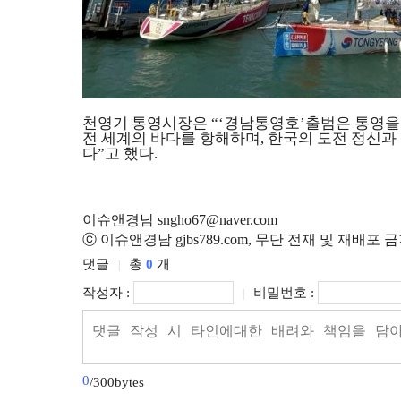
천영기 통영시장은
“‘
경남통영호
’
출범은 통영을
전 세계의 바다를 항해하며
,
한국의 도전 정신과
다
”
고 했다
.
이슈앤경남 sngho67@naver.com
ⓒ 이슈앤경남 gjbs789.com, 무단 전재 및 재배포 
댓글
총
0
개
|
작성자 :
비밀번호 :
|
0
/300bytes