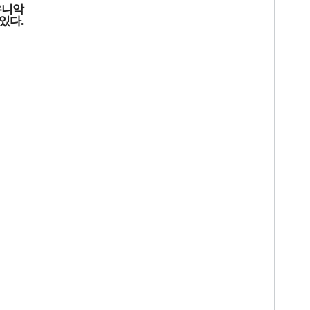
유니악
 있다
.