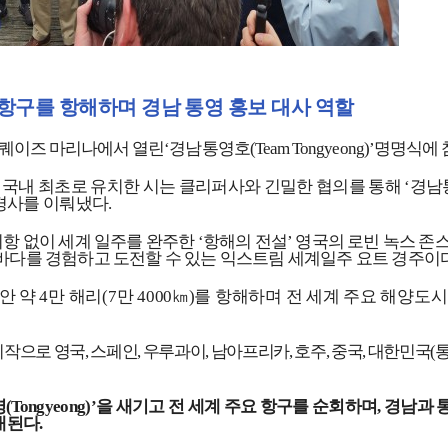
 항구를 항해하며 경남 통영 홍보 대사 역할
 퀘이즈 마리나에서 열린
‘
경남통영호
(Team Tongyeong)’
명명식에 
 국내 최초로 유치한 시는 클리퍼사와 긴밀한 협의를 통해
‘
경남
경사를 이뤄냈다
.
기항 없이 세계 일주를 완주한
‘
항해의 전설
’
영국의 로빈 녹스 존
바다를 경험하고 도전할 수 있는 익스트림 세계일주 요트 경주이
안 약
4
만 해리
(7
만
4000
㎞
)
를 항해하며 전 세계 주요 해양도시
시작으로 영국
,
스페인
,
우루과이
,
남아프리카
,
호주
,
중국
,
대한민국
(
영
(Tongyeong)’
을 새기고 전 세계 주요 항구를 순회하며
,
경남과 
대된다
.