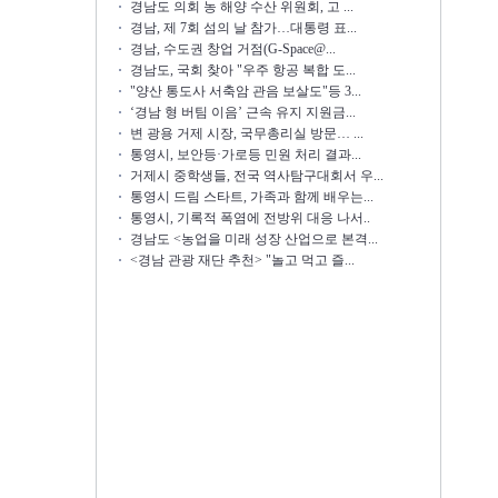
경남도 의회 농 해양 수산 위원회, 고 ...
경남, 제 7회 섬의 날 참가…대통령 표...
경남, 수도권 창업 거점(G-Space@...
경남도, 국회 찾아 "우주 항공 복합 도...
"양산 통도사 서축암 관음 보살도"등 3...
‘경남 형 버팀 이음’ 근속 유지 지원금...
변 광용 거제 시장, 국무총리실 방문… ...
통영시, 보안등·가로등 민원 처리 결과...
거제시 중학생들, 전국 역사탐구대회서 우...
통영시 드림 스타트, 가족과 함께 배우는...
통영시, 기록적 폭염에 전방위 대응 나서..
경남도 <농업을 미래 성장 산업으로 본격...
<경남 관광 재단 추천> "놀고 먹고 즐...