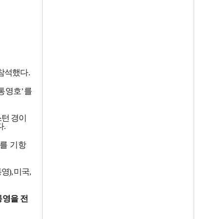
참석했
다
.
통영호
’
를
스턴 경이
다
.
를 기항
통영
),
미국
,
통영을 전