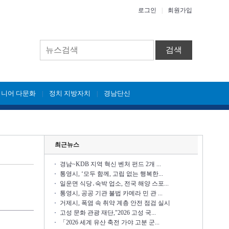
로그인
|
회원가입
검색
시니어 다문화
정치 지방자치
경남단신
|
|
최근뉴스
경남~KDB 지역 혁신 벤처 펀드 2개 ...
통영시, ‘모두 함께, 고립 없는 행복한...
일운면 식당․숙박 업소, 전국 해양 스포...
통영시, 공공 기관 불법 카메라 민 관 ...
거제시, 폭염 속 취약 계층 안전 점검 실시
고성 문화 관광 재단,"2026 고성 국...
「2026 세계 유산 축전 가야 고분 군...