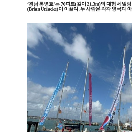
‘
경남 통영호
’
는
70
피트
(
길이
21.3m)
의 대형 세일링
(Brian Uniacke)
이 이끌며
,
두 사람은 각각 영국과 