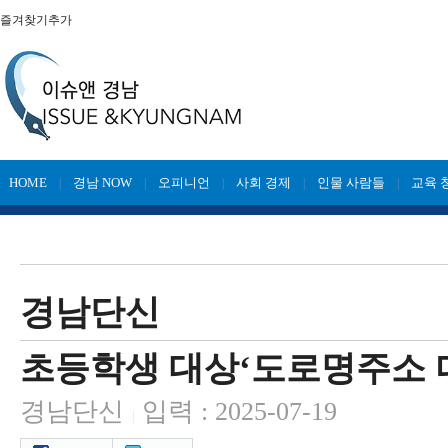
즐겨찾기추가
HOME
경남 NOW
오피니언
사회 경제
인물 사람들
교육 
|
|
|
|
|
경남단신
초등학생 대상‘도로명주소 
경남단신
입력 : 2025-07-19
|