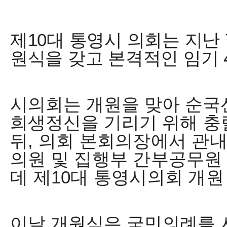
제
10
대 통영시 의회
는 지난
원식을 갖고 본격적인 임기
시의회는 개원을 맞아 순국
희생정신을 기리기
위해 충
뒤
,
의회 본회의장에서 관내
의원 및 집행부 간부공무원
데 제
10
대 통영시의회 개원
이날 개원식은 국민의례를 