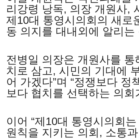
리강령 낭독
,
의장 개원사
,
제
10
대 통영시의회의 새로운
동 의지를 대내외에 알리는
전병일 의장은 개원사를 
치로 삼고
,
시민의 기대에 
어 가겠다
”
며
“
정쟁보다 정
보다 협치를 선택하는 의회
이어
“
제
10
대 통영시의회는
원칙을 지키는 의회
,
소통과