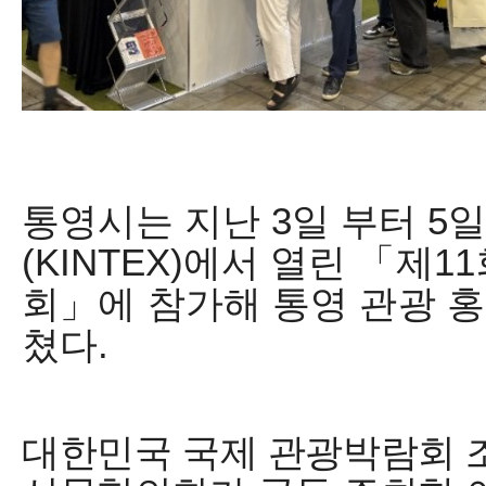
통영시
는 지난
3
일 부터
5
일
(KINTEX)
에서
열린
「
제
11
회
」
에 참가해 통영 관광 
쳤다
.
대한민국 국제 관광박람회 