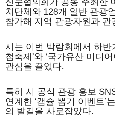
신문협의회가 공동 주최한
치단체와
128
개 일반 관광
참가해 지역 관광자원과 관
시는 이번 박람회에서 하반
첩축제
’
와
‘
국가유산 미디어
관심을 끌었다
.
특히 시 공식 관광 홍보
SN
연계한
‘
캡슐 뽑기 이벤트
’
는
의 발길을 사로잡았다
.