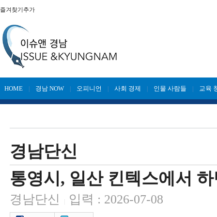
즐겨찾기추가
HOME
경남 NOW
오피니언
사회 경제
인물 사람들
교육 
|
|
|
|
|
경남단신
통영시, 일산 킨텍스에서 하
경남단신
입력 : 2026-07-08
|