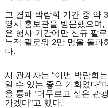
그 결과 박람회 기간 중 약
영시 홍보관을 방문했으며
, 
은 행사 기간에만 신규 팔
누적 팔로워
2
만 명을 돌파
다
.
시 관계자는
“
이번 박람회는
일 수 있는 좋은 기회였다
”
을 통해
‘
머무르고 싶은 관
가겠다
”
고 했다
.