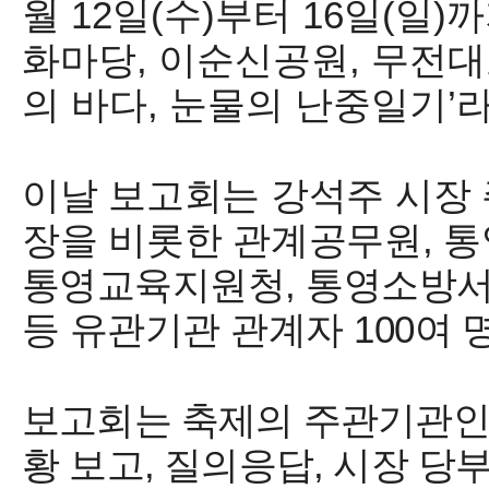
월
12
일
(
수
)
부터
16
일
(
일
)
까
화마당
,
이순신공원
,
무전대
의 바다
,
눈물의 난중일기
’
라
이날 보고회는 강석주 시장 
장을 비롯한 관계공무원
,
통
통영교육지원청
,
통영소방
등 유관기관 관계자
100
여 
보고회는 축제의 주관기관
황 보고
,
질의응답
,
시장 당