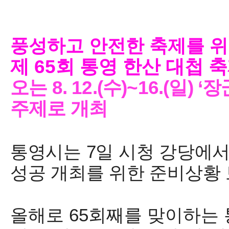
풍성하고 안전한 축제를 위
제
65
회 통영 한산 대첩 
오는
8. 12.(
수
)~16.(
일
) ‘
장
주제로 개최
통영시
는
7
일 시청 강당에서
성공 개최를 위한 준비상황
올해로
65
회째를 맞이하는