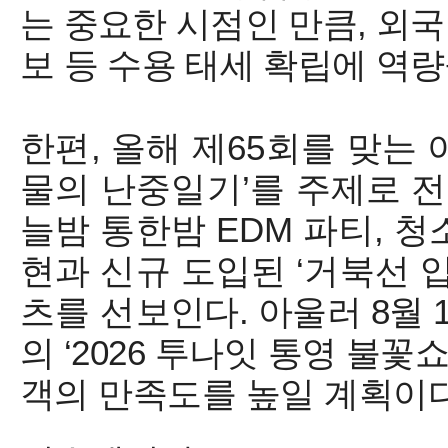
는 중요한 시점인 만큼
,
외국
보 등 수용 태세 확립에 역
한편
,
올해 제
65
회를 맞는 
물의 난중일기
’
를
주제로 
늘밤 통한밤
EDM
파티
,
청
현과 신규 도입된
‘
거북선 
츠를 선
보인다
.
아울러
8
월
의
‘2026
투나잇 통영 불꽃
객의 만족도를 높일 계획이