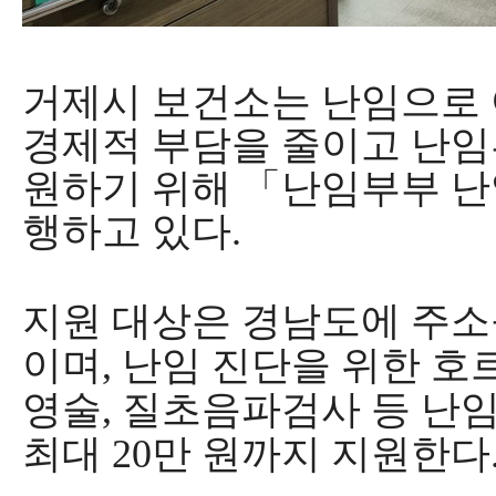
거제시 보건소
는 난임으로
경제적 부담을 줄이고 난
원하기 위해
「
난임부부 
행하고 있다
.
지원 대상은 경남도에 주소
이며
,
난임 진단을 위한 호
영술
,
질초음파검사 등 난임
최대
20
만 원까지 지원한다