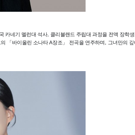
국 카네기 멜런대 석사
,
클리블랜드 주립대 과정을 전액 장학생
크의
「
바이올린 소나타
A
장조
」
전곡을 연주하며
,
그녀만의 깊