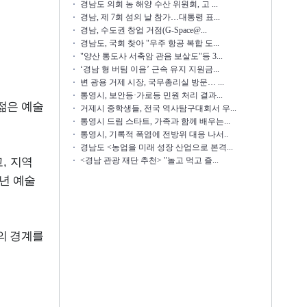
경남도 의회 농 해양 수산 위원회, 고 ...
경남, 제 7회 섬의 날 참가…대통령 표...
경남, 수도권 창업 거점(G-Space@...
경남도, 국회 찾아 "우주 항공 복합 도...
"양산 통도사 서축암 관음 보살도"등 3...
‘경남 형 버팀 이음’ 근속 유지 지원금...
변 광용 거제 시장, 국무총리실 방문… ...
통영시, 보안등·가로등 민원 처리 결과...
젊은 예술
거제시 중학생들, 전국 역사탐구대회서 우...
통영시 드림 스타트, 가족과 함께 배우는...
통영시, 기록적 폭염에 전방위 대응 나서..
경남도 <농업을 미래 성장 산업으로 본격...
고
,
지역
<경남 관광 재단 추천> "놀고 먹고 즐...
년 예술
의 경계를