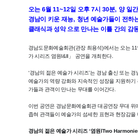
오는
6
월
11~12
일 오후
7
시
30
분
,
양 일간
경남이 키운 재능
,
청년 예술가들이 전하는
클래식과 성악 으로 만나는 이틀 간의 감
경남도문화예술회관
(
관장 최용석
)
에서는
오는
11
가 시리즈 염원
Ⅰ
&
Ⅱ」
공연을 개최한다
.
‘
경남의 젊은 예술가 시리즈
’
는 경남 출신 또는 
예술가의 역량 강화와 지속적인 성장을 지원하기
가들과 관객이 만나는 무대를 이어간다
.
이번 공연은 경남문화예술회관 대공연장 무대 위
좁혀 관객들이 예술가의 섬세한 표현과 현장감을 
경남의 젊은 예술가 시리즈
‘
염원
Ⅰ
Two Harmonie