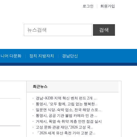
로그인
|
회원가입
검색
시니어 다문화
정치 지방자치
경남단신
|
|
최근뉴스
경남~KDB 지역 혁신 벤처 펀드 2개 ...
통영시, ‘모두 함께, 고립 없는 행복한...
일운면 식당․숙박 업소, 전국 해양 스포...
통영시, 공공 기관 불법 카메라 민 관 ...
거제시, 폭염 속 취약 계층 안전 점검 실시
고성 문화 관광 재단,"2026 고성 국...
「2026 세계 유산 축전 가야 고분 군...