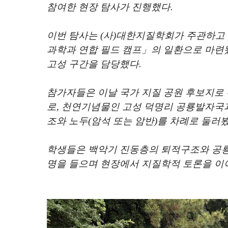
참여한 현장 탐사가 진행했다
.
이번 탐사는
(
사
)
대한지질학회가 주관하고 
과학과 연합 필드 캠프
」
의 일환으로 마련
고성 구간을 담당했다
.
참가자들은 이날 국가 지질 공원 후보지로 
로
,
천연기념물인 고성 덕명리 공룡발자국
조와 노두
(
암석 또는 암반
)
를 차례로 둘러
학생들은 백악기 진동층의 퇴적구조와 공룡
명을 들으며 현장에서 지질학적 토론을 이