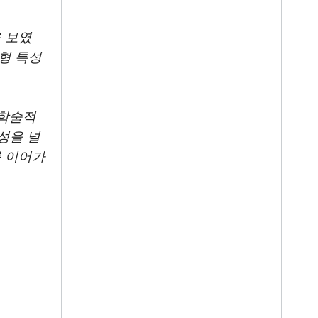
 보였
형 특성
 학술적
성을 널
 이어가