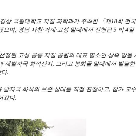
경상 국립대학교 지질 과학과가 주최한
「
제
18
회 전국
됐으며
,
경남 사천
·
거제
·
고성 일대에서 진행된
3
박
4
일
선정된 고성 공룡 지질 공원의 대표 명소인 상족 암을
과 새발자국 화석산지
,
그리고 봉화골 일대에서 발달한
봤다
.
 발자국 화석의 보존 상태를 직접 관찰하고
,
참가 교수
어갔다
.