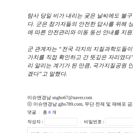
탐사 당일 비가 내리는 궂은 날씨에도 불구
다
.
군은 참가자들의 안전한 답사를 위해 
에 따른 안전관리와 이동 동선 안내를 지
군 관계자는
“
전국 각지의 지질과학도들이 
가치를 직접 확인하고 간 뜻깊은 자리였다
리 알리는 계기가 된 만큼
,
국가지질공원 인
겠다
”
고 말했다
.
이슈앤경남 sngho67@naver.com
ⓒ 이슈앤경남 gjbs789.com, 무단 전재 및 재배포 
댓글
총
0
개
|
작성자 :
비밀번호 :
|