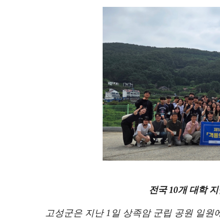
전국
10
개 대학 
고성군
은 지난
1
일 상족암 군립 공원 일원