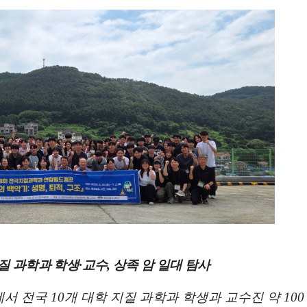
지질 과학과 학생
·
교수
,
상족 암 일대 탐사
에서 전국
10
개 대학 지질 과학과 학생과 교수진 약
10