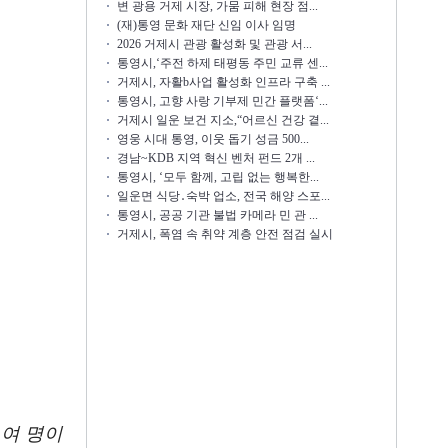
변 광용 거제 시장, 가뭄 피해 현장 점...
(재)통영 문화 재단 신임 이사 임명
2026 거제시 관광 활성화 및 관광 서...
통영시,‘주전 하제 태평동 주민 교류 센...
거제시, 자활b사업 활성화 인프라 구축 ...
통영시, 고향 사랑 기부제 민간 플랫폼‘...
거제시 일운 보건 지소,“어르신 건강 곁...
영웅 시대 통영, 이웃 돕기 성금 500...
경남~KDB 지역 혁신 벤처 펀드 2개 ...
통영시, ‘모두 함께, 고립 없는 행복한...
일운면 식당․숙박 업소, 전국 해양 스포...
통영시, 공공 기관 불법 카메라 민 관 ...
거제시, 폭염 속 취약 계층 안전 점검 실시
0
여 명이