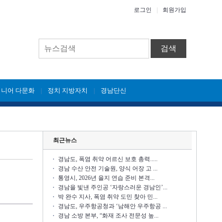
로그인
|
회원가입
검색
시니어 다문화
정치 지방자치
경남단신
|
|
최근뉴스
경남도, 폭염 취약 어르신 보호 총력.....
경남 수산 안전 기술원, 양식 어장 고 ...
통영시, 2026년 을지 연습 준비 본격...
경남을 빛낸 주인공 ‘자랑스러운 경남인’...
박 완수 지사, 폭염 취약 도민 찾아 민...
경남도, 우주항공청과 ‘남해안 우주항공 ...
경남 소방 본부, “화재 조사 전문성 높...