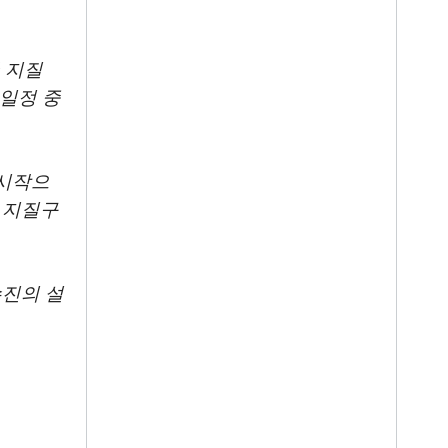
 지질
 일정 중
 시작으
 지질구
진의 설