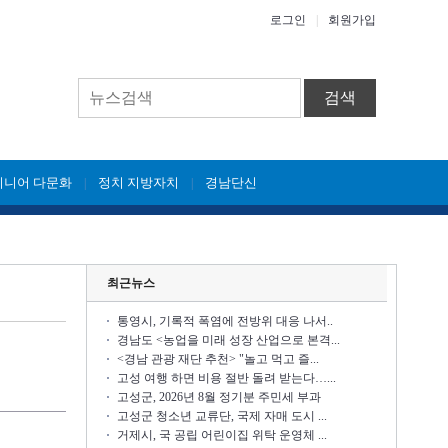
로그인
|
회원가입
검색
시니어 다문화
정치 지방자치
경남단신
|
|
최근뉴스
통영시, 기록적 폭염에 전방위 대응 나서..
경남도 <농업을 미래 성장 산업으로 본격...
<경남 관광 재단 추천> "놀고 먹고 즐...
고성 여행 하면 비용 절반 돌려 받는다…...
고성군, 2026년 8월 정기분 주민세 부과
고성군 청소년 교류단, 국제 자매 도시 ...
거제시, 국 공립 어린이집 위탁 운영체 ...