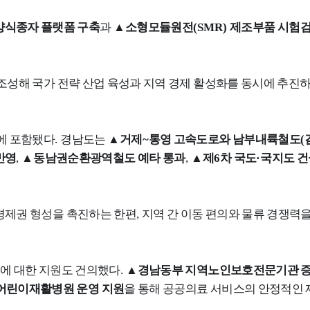
양식종자 플랫폼 구축
과
▲
소형모듈원전
(SMR)
제조부품 시험검
조성해 국가 전략 산업 육성과 지역 경제 활성화를 동시에 추진
에 포함됐다
.
경남도는
▲
거제
~
통영 고속도로와 남부내륙철도
(
반영
,
▲
동남권순환광역철도 예타 통과
,
▲
제
6
차 국도
·
국지도 
경제권 형성을 촉진하는 한편
,
지역 간 이동 편의와 물류 경쟁력
업에 대한 지원도 건의했다
.
▲
경남동부 지역노인보호전문기관 
어린이재활병원 운영 지원
을 통해 공공의료 서비스의 안정적인 