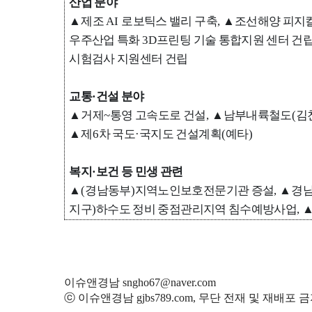
산업 분야
▲
제조
AI
로보틱스 밸리 구축
,
▲
조선해양 피지
우주산업 특화
3D
프린팅 기술 통합지원 센터 건
시험검사 지원센터 건립
교통
·
건설 분야
▲
거제
~
통영 고속도로 건설
,
▲
남부내륙철도
(
김
▲
제
6
차 국도
·
국지도 건설계획
(
예타
)
복지
·
보건 등 민생 관련
▲
(
경남동부
)
지역노인보호전문기관 증설
,
▲
경남
지구
)
하수도 정비 중점관리지역 침수예방사업
,
이슈앤경남 sngho67@naver.com
ⓒ 이슈앤경남 gjbs789.com, 무단 전재 및 재배포 