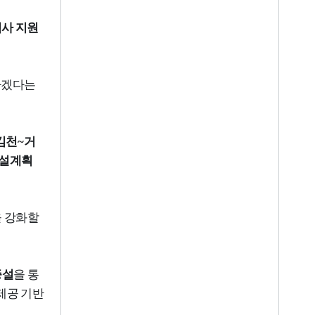
사 지원
하겠다는
김천
~
거
건설계획
을 강화할
증설
을 통
제공 기반