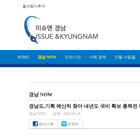
즐겨찾기추가
HOME
경남 NOW
오피니언
사회 경제
인물 사람들
|
|
|
|
경남 NOW
경남도,기획 예산처 찾아 내년도 국비 확보 총력전 나
경남 NOW
|
입력 : 2026-06-26
페이스북
트위터