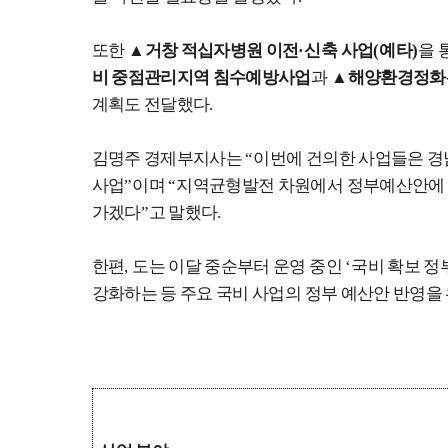
또한
▲
거창 적십자병원 이전
·
신축 사업
(
예타
)
을 
비 중점관리지역 침수예방사업
과
▲
해양환경정화
계획도 전달했다
.
김명주 경제부지사는
“
이번에 건의한 사업들은 경
사업
”
이며
“
지역균형발전 차원에서 정부예산안에 
가겠다
”
고 말했다
.
한편
,
도는 이달 중순부터 운영 중인
‘
국비 확보 정
강화하는 등 주요 국비 사업의 정부 예산안 반영을