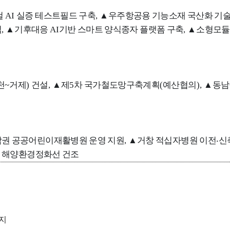
컬
AI
실증 테스트필드 구축
,
▲
우주항공용 기능소재 국산화 기술
립
,
▲
기후대응
AI
기반 스마트 양식종자 플랫폼 구축
,
▲
소형모듈
천
~
거제
)
건설
,
▲
제
5
차 국가철도망구축계획
(
예산협의
),
▲
동남
권 공공어린이재활병원 운영 지원
,
▲
거창 적십자병원 이전
‧
신
▲
해양환경정화선 건조
금지