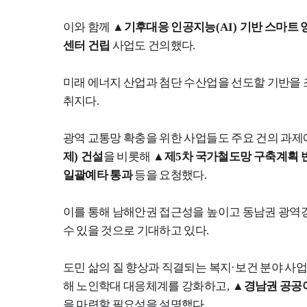
이와 함께
▲
기후대응 인공지능
(AI)
기반 스마트 
센터 건립
사업도 건의했다
.
미래 에너지 산업과 첨단 수산업을 선도할 기반을 
취지다
.
광역 교통망 확충을 위한 사업들도 주요 건의 과제
제
)
건설
을 비롯해
▲
제
5
차 국가철도망 구축계획 
일괄예타 통과
등을 요청했다
.
이를 통해 남해안권 접근성을 높이고 동남권 광역
수 있을 것으로 기대하고 있다
.
도민 삶의 질 향상과 직결되는 복지
·
보건 분야 사
해 노인학대 대응체계를 강화하고
,
▲
경남권 공공
을 마련할 필요성을 설명했다
.