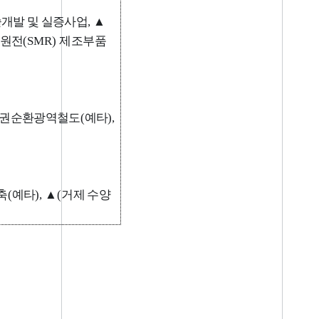
개발 및 실증사업
,
▲
원전
(SMR)
제조부품
권순환광역철도
(
예타
),
축
(
예타
),
▲
(
거제 수양