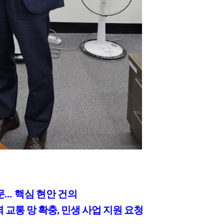
문
...
핵심 현안 건의
 교통 망 확충
,
민생 사업 지원 요청