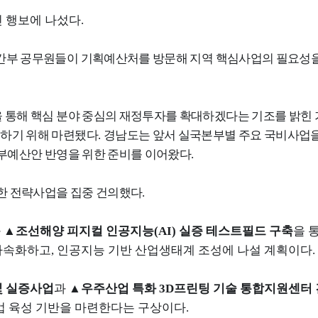
인 행보에 나섰다
.
 간부 공무원들이 기획예산처를 방문해 지역 핵심사업의 필요성
 통해 핵심 분야 중심의 재정투자를 확대하겠다는 기조를 밝힌
하기 위해 마련됐다
.
경남도는 앞서 실국본부별 주요 국비사업
정부예산안 반영을 위한 준비를 이어왔다
.
위한 전략사업을 집중 건의했다
.
과
▲
조선해양 피지컬 인공지능
(AI)
실증 테스트필드 구축
을 
가속화하고
,
인공지능 기반 산업생태계 조성에 나설 계획이다
.
및 실증사업
과
▲
우주산업 특화
3D
프린팅 기술 통합지원센터
업 육성 기반을 마련한다는 구상이다
.