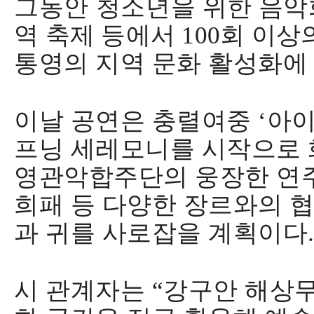
그동안 청소년을
위한 음악
역 축제 등에서
100
회 이상
통영의 지역 문화 활성화에
이날 공연은 충렬여중
‘
아이
프닝 세레모니를 시작으로 
영관악합주단의 웅장한 연
희패 등 다양한 장르와의 
과 귀를 사로잡을 계획이다
시 관계자는
“
강구안 해상무