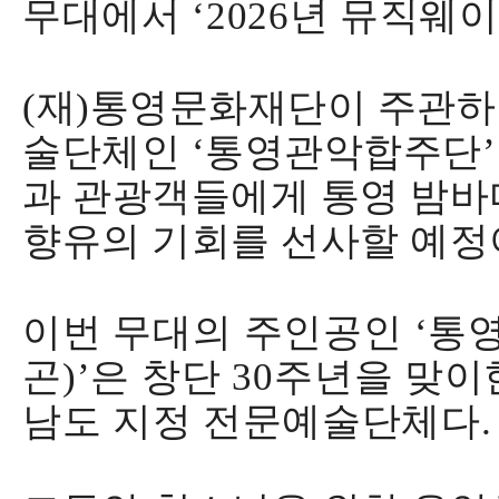
무대에서
‘2026
년 뮤직웨
(
재
)
통영문화재단이 주관하는
술단체인
‘
통영관악합주단
’
과 관광객들에게 통영 밤바
향유의 기회를 선사할 예
이번 무대의 주인공인
‘
통
곤
)’
은 창단
30
주년을
맞이
남도 지정 전문예술단체다