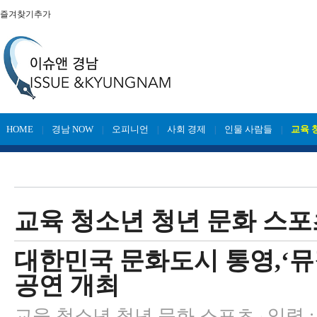
즐겨찾기추가
HOME
경남 NOW
오피니언
사회 경제
인물 사람들
교육 
|
|
|
|
|
교육 청소년 청년 문화 스포
대한민국 문화도시 통영,‘
공연 개최
교육 청소년 청년 문화 스포츠
입력 : 