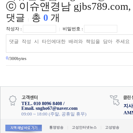
ⓒ 이슈앤경남 gjbs789.co
댓글
총
0
개
|
작성자 :
비밀번호 :
|
0
/300bytes
TEL. 010 8096 8408 /
지사
Email. sngho67@naver.com
AM
09:00 ~ 18:00 (주말, 공휴일 휴무)
통영방송
|
고성인터넷뉴스
|
고성방송