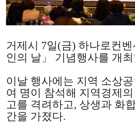
거제시
7
일
(
금
)
하나로컨벤
인의 날
」
기념행사를 개
이날 행사에는 지역 소상
여 명이 참석해 지역경제의
고를 격려하고
,
상생과 화합
간을 가졌다
.