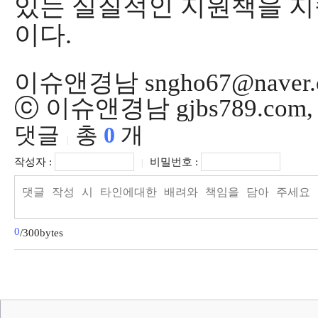
있는 실질적인 지원책을 지
이다
.
이슈앤경남 sngho67@naver.
ⓒ 이슈앤경남 gjbs789.co
댓글
총
0
개
|
작성자 :
비밀번호 :
|
0
/300bytes