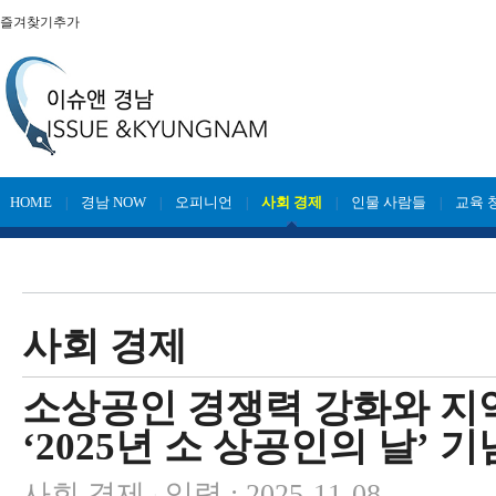
즐겨찾기추가
HOME
경남 NOW
오피니언
사회 경제
인물 사람들
교육 
|
|
|
|
|
사회 경제
소상공인 경쟁력 강화와 지역
‘2025년 소 상공인의 날’ 
사회 경제
입력 : 2025-11-08