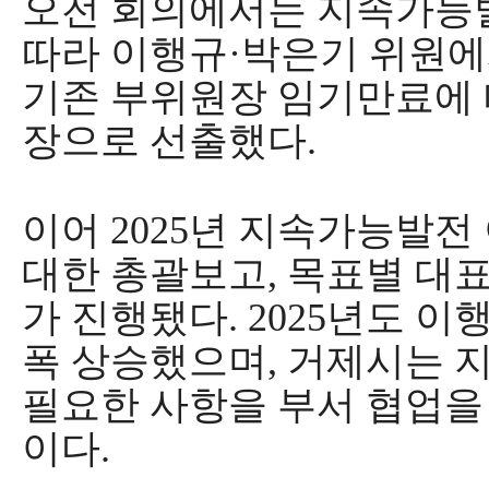
오전 회의에서는 지속가능
따라 이행규
·
박은기 위원에
기존 부위원장 임기만료에 
장으로 선출했다
.
이어
2025
년 지속가능발전
대한 총괄보고
,
목표별 대표
가 진행됐다
. 2025
년도 이
폭 상승했으며
,
거제시는 지
필요한 사항을 부서 협업을
이다
.