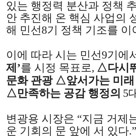
있는 행정력 분산과 정책 
안 추진해 온 핵심 사업의
해 민선
8
기 정책 기조를 
이에 따라 시는 민선
9
기에
제
’
를 시정 목표로
,
△
다시
문화 관광
△
앞서가는 미래
△
만족하는 공감 행정의
5
변광용 시장은
“
지금 거제는
운 기회의 문 앞에 서 있다
.