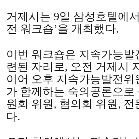
거제시는
9
일 삼성호텔에
전 워크숍
’
을 개최했다
.
이번 워크숍은 지속가능발전
련된 자리로
,
오전 거제시
이어 오후 지속가능발전위
가 함께하는 숙의공론으로
원회 위원
,
협의회 위원
,
전
다
.