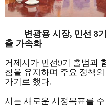
변광용 시장
,
민선
8
기
출 가속화
거제시
가 민선
9
기 출범과 
침을 유지하며 주요 정책의
가기로 했다
.
시는 새로운 시정목표를 수