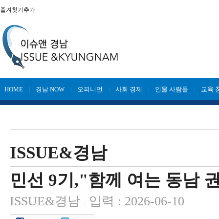
즐겨찾기추가
HOME
경남 NOW
오피니언
사회 경제
인물 사람들
교육 
|
|
|
|
|
ISSUE&경남
민선 9기,"함께 여는 동남 
ISSUE&경남
입력 : 2026-06-10
|