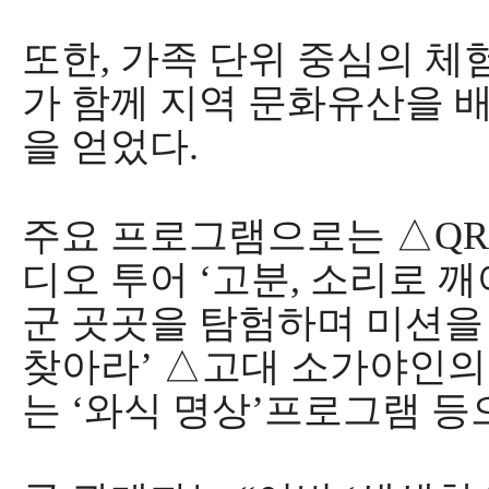
또한
,
가족 단위 중심의 체
가 함께 지역 문화유산을 배
을 얻었다
.
주요 프로그램으로는
△
QR
디오 투어
‘
고분
,
소리로 깨
군 곳곳을 탐험하며 미션
찾아라
’
△
고대 소가야인의
는
‘
와식 명상
’
프로그램 등