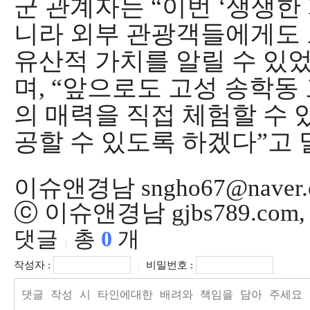
군 관계자는
“
이번
‘
생생한
니라 외부 관광객들에게도 
유산적 가치를 알릴 수 있
며
, “
앞으로도 고성 송학동
의 매력을 직접 체험할 수
공할 수 있도록 하겠다
”
고
이슈앤경남 sngho67@naver.
ⓒ 이슈앤경남 gjbs789.co
댓글
총
0
개
|
작성자 :
비밀번호 :
|