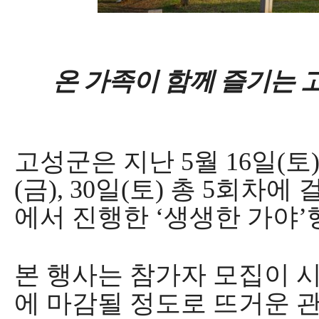
온 가족이 함께 즐기는 
고성군은 지난
5
월
16
일
(
토
(
금
), 30
일
(
토
)
총
5
회차에 
에서 진행한
‘
생생한 가야
’
본 행사는 참가자 모집이 
에 마감될 정도로 뜨거운 