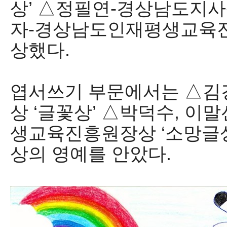
상
’
△
정필연
-
경상남도지
자
-
경상남도인재평생교육
상했다
.
엽서쓰기 부문에서는
△
김
상
‘
글꽃상
’
△
박덕수
,
이말
생교육진흥원장상
‘
소망글
상의 영예를 안았다
.