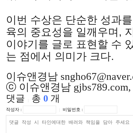
이번 수상은 단순한 성과를
육의 중요성을 일깨우며
,
이야기를 글로 표현할 수 
는 점에서 의미가 크다
.
이슈앤경남 sngho67@naver.
ⓒ 이슈앤경남 gjbs789.co
댓글
총
0
개
|
작성자 :
비밀번호 :
|