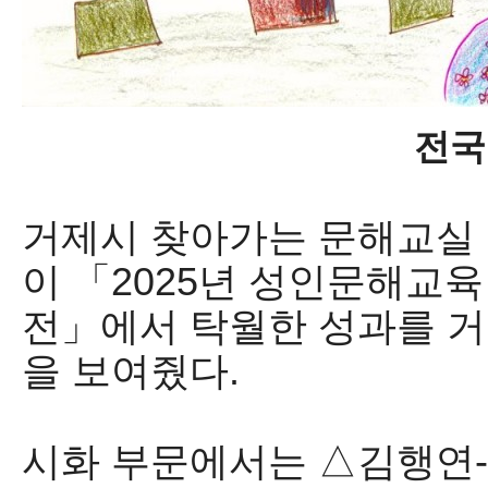
전국 상 포
거제시 찾아가는 문해교실
이
「
2025
년 성인문해교육
전
」
에서 탁월한 성과를 거
을 보여줬다
.
시화 부문에서는
△
김행연
-