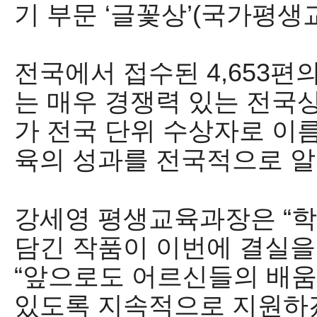
기 부문
‘
글꽃상
’(
국가평생
전국에서 접수된
4,653
편의
는 매우 경쟁력 있는 전국
가 전국 단위 수상자로 이
육의 성과를 전국적으로 알
강세영 평생교육과장은
“
학
담긴 작품이 이번에 결실을
“
앞으로도 어르신들의 배움
있도록 지속적으로 지원하