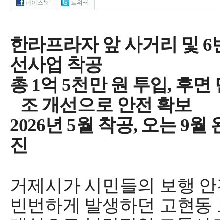
페이스북
트위터
한라프라자 앞 사거리 및
6
선사업 착공
총
1
억
5
천만 원 투입
,
후면 
조 개선으로 안전 확보
2026
년
5
월 착공
,
오는
9
월 
진
거제시가 시민들의 보행 
빈번하게 발생하던
고현동 