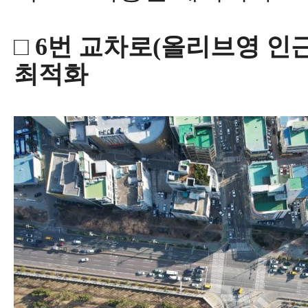
□
6
번 교차로
(
올리브영 인
최적화