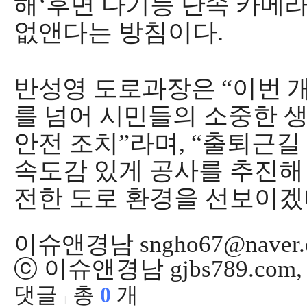
해
‘
후면 다기능 단속 카메
없앤다는 방침이다
.
반성영 도로과장은
“
이번 
를 넘어 시민들의
소중한 
안전 조치
”
라며
, “
출퇴근길 
속도감 있게 공사를 추진해
전한 도로 환경을 선보이
이슈앤경남 sngho67@naver.
ⓒ 이슈앤경남 gjbs789.co
댓글
총
0
개
|