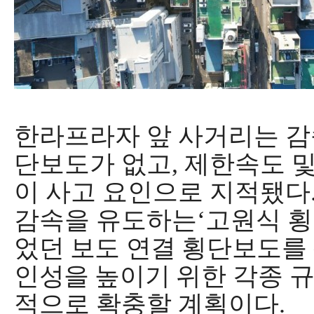
한라프라자 앞 사거리는 감
단보도가 없고
,
제한속도 및
이 사고 요인으로 지적됐다
감속을 유도하는
‘
고원식 
었던 보도 연결 횡단보도를
인성을 높이기
위한 각종 
적으로 확충할 계획이다
.