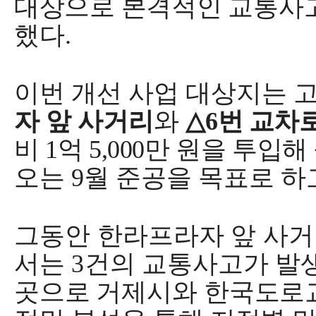
대상으로 본격적인 교통사고
했다
.
이번 개선 사업 대상지는 
자 앞 사거리
와
△
6
번 교차
비
1
억
5,000
만 원을 투입해
오는
9
월 준공을 목표로 하
그동안 한라프라자 앞 사
서는
3
건의 교통
사고가 발
곳으로 거제시와 한국도로