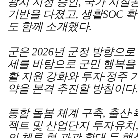
광지 지정 승인
,
국가 지질공
기반을 다졌고
,
생활
SOC
확
도 함께 소개했다
.
군은
2026
년 군정 방향으로
세를 바탕으로 군민 행복을
활 지원 강화와 투자
·
정주 
약을 본격 추진할 방침이다
통합 돌봄 체계 구축
,
출산
·
젝트 및 산업단지 투자유치
의 체류 형 관광 확대 등 