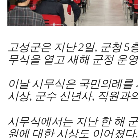
고성군
은 지난
2
일
,
군청
5
무식을 열고 새해 군정 운
이날 시무식은 국민의례를
시상
,
군수 신년사
,
직원과의
시무식에서는 지난 한 해 
원에 대한 시상도 이어졌다