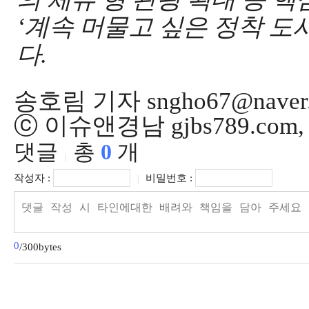
‘
계속 머물고 싶은 정착 도
다
.
송호림 기자 sngho67@naver
ⓒ 이슈앤경남 gjbs789.co
댓글
총
0
개
|
작성자 :
비밀번호 :
|
0
/300bytes