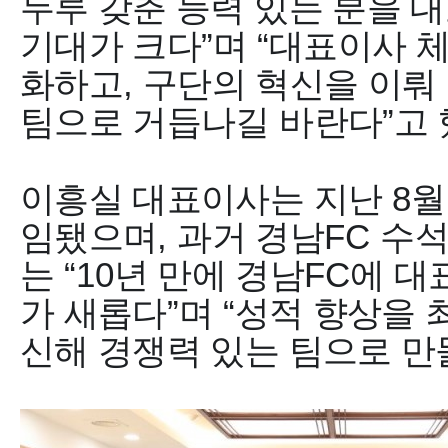
두루 갖춘 능력 있는 분을 
기대가 크다
”
며
“
대표이사 체
화하고
,
구단의 혁신을 이뤄
팀으로 거듭나길 바란다
”
고
이흥실 대표이사는 지난
8
임됐으며
,
과거 경남
FC
수석
는
“10
년 만에 경남
FC
에 대
가 새롭다
”
며
“
성적 향상을 
신해 경쟁력 있는 팀으로 