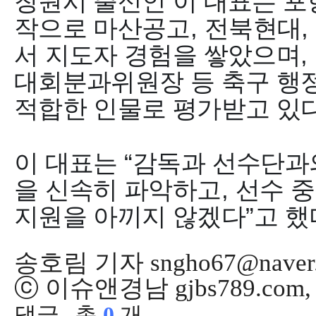
창원시 출신인 이 대표는 포
작으로 마산공고
,
전북현대
,
서 지도자 경험을 쌓았으며
,
대회분과위원장 등 축구 행정
적합한 인물로 평가받고 있
이 대표는
“
감독과 선수단과
을 신속히 파악하고
,
선수 
지원을 아끼지 않겠다
”
고 했
송호림 기자 sngho67@naver
ⓒ 이슈앤경남 gjbs789.co
댓글
총
0
개