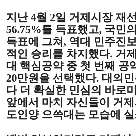
지난
4
월
2
일 거제시장 재
56.75%
를 득표했고
,
국민의
득표에 그쳐
,
역대 민주진보
적인 승리를 차지했다
.
거제
대 핵심공약 중 첫 번째 
20
만원을 선택했다
.
대의민
다 더 확실한 민심의 바로
앞에서 마치 자신들이 거제
도인양 으쓱대는 모습에 실