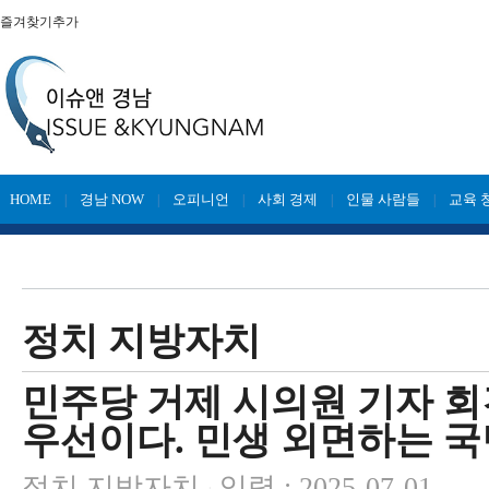
즐겨찾기추가
HOME
경남 NOW
오피니언
사회 경제
인물 사람들
교육 
|
|
|
|
|
정치 지방자치
민주당 거제 시의원 기자 회
우선이다. 민생 외면하는 국
정치 지방자치
입력 : 2025-07-01