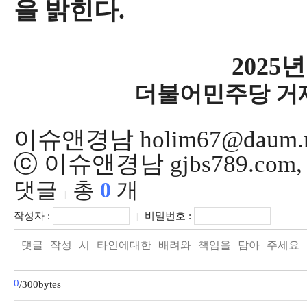
을 밝힌다
.
2025
더불어민주당 거
이슈앤경남 holim67@daum.n
ⓒ 이슈앤경남 gjbs789.co
댓글
총
0
개
|
작성자 :
비밀번호 :
|
0
/300bytes