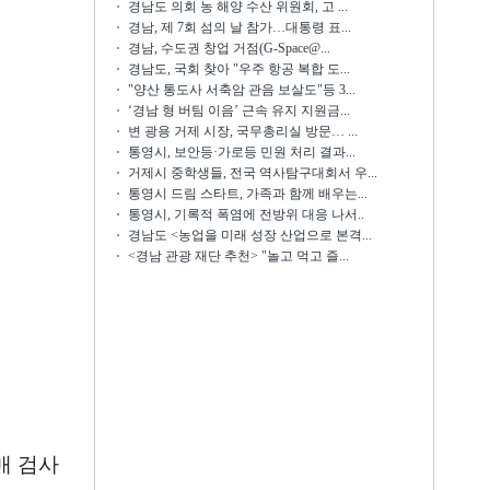
경남도 의회 농 해양 수산 위원회, 고 ...
경남, 제 7회 섬의 날 참가…대통령 표...
경남, 수도권 창업 거점(G-Space@...
경남도, 국회 찾아 "우주 항공 복합 도...
"양산 통도사 서축암 관음 보살도"등 3...
‘경남 형 버팀 이음’ 근속 유지 지원금...
변 광용 거제 시장, 국무총리실 방문… ...
통영시, 보안등·가로등 민원 처리 결과...
거제시 중학생들, 전국 역사탐구대회서 우...
통영시 드림 스타트, 가족과 함께 배우는...
통영시, 기록적 폭염에 전방위 대응 나서..
경남도 <농업을 미래 성장 산업으로 본격...
<경남 관광 재단 추천> "놀고 먹고 즐...
매 검사