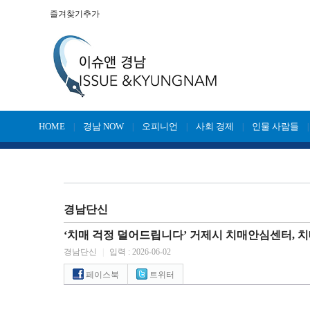
즐겨찾기추가
HOME
경남 NOW
오피니언
사회 경제
인물 사람들
|
|
|
|
경남단신
‘치매 걱정 덜어드립니다’ 거제시 치매안심센터, 치
경남단신
|
입력 : 2026-06-02
페이스북
트위터