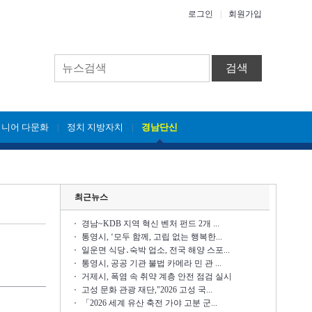
로그인
|
회원가입
검색
시니어 다문화
정치 지방자치
경남단신
|
|
최근뉴스
경남~KDB 지역 혁신 벤처 펀드 2개 ...
통영시, ‘모두 함께, 고립 없는 행복한...
일운면 식당․숙박 업소, 전국 해양 스포...
통영시, 공공 기관 불법 카메라 민 관 ...
거제시, 폭염 속 취약 계층 안전 점검 실시
고성 문화 관광 재단,"2026 고성 국...
「2026 세계 유산 축전 가야 고분 군...