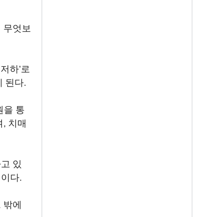
이 무엇보
지저하
’
로
게 된다
.
을 통
며
,
치매
고 있
원이다
.
 밖에