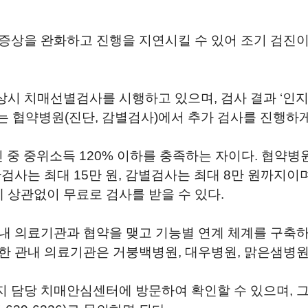
증상을 완화하고 진행을 지연시킬 수 있어 조기 검진
 상시 치매선별검사를 시행하고 있으며
,
검사 결과
‘
인
는 협약병원
(
진단
,
감별검사
)
에서 추가 검사를 진행하
민 중 중위소득
120%
이하를 충족하는 자이다
.
협약병원
단검사는 최대
15
만 원
,
감별검사는 최대
8
만 원까지이
 상관없이 무료로 검사를 받을 수 있다
.
내 의료기관과 협약을 맺고 기능별 연계 체계를 구축하
한 관내 의료기관은 거붕백병원
,
대우병원
,
맑은샘병
지 담당 치매안심센터에 방문하여 확인할 수 있으며
,
그