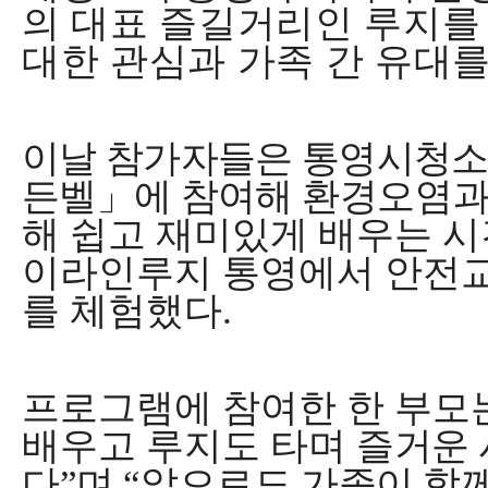
의 대표 즐길거리인 루지를
대한 관심과 가족 간 유대
이날 참가자들은 통영시청
든벨
」
에 참여해
환경오염
해 쉽고 재미있게 배우는 시
이라인루지 통영에서 안전교
를 체험했다
.
프로그램에 참여한 한 부모
배우고 루지도 타며
즐거운 
다
”
며
“
앞으로도 가족이 함