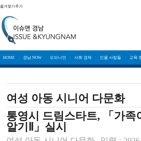
즐겨찾기추가
HOME
경남 NOW
오피니언
사회 경제
인물 사람들
교육 
|
|
|
|
|
여성 아동 시니어 다문화
통영시 드림스타트, 「가족
알기Ⅱ」실시
여성 아동 시니어 다문화
입력 : 2026