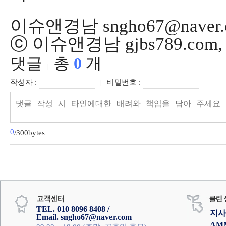
이슈앤경남 sngho67@naver.
ⓒ 이슈앤경남 gjbs789.co
댓글
총
0
개
|
작성자 :
비밀번호 :
|
0
/300bytes
TEL. 010 8096 8408 /
지사
Email. sngho67@naver.com
AM