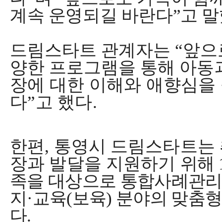
계속 운영되길 바란다
”
고 
드림스타트 관계자는
“
앞으
양한 프로그램을 통해
아동
장에 대한 이해와 애향심을
다
”
고
했다
.
한편
,
통영시 드림스타트는 
장과 발달을 지원하기
위해
족을 대상으로 통합사례관리
지
·
교육
(
보육
)
분야의 맞춤형
다
.