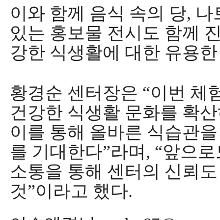
이와 함께 음식 속의 당
,
나
있는 홍보물 전시도 함께 
강한 식생활에 대한 유용한
황경순 센터장은
“
이번 체
건강한 식생활 문화를 확
이를 통해 올바른 식습관을
를 기대한다
”
라며
, “
앞으로
소통을 통해 센터의 신뢰도
것
”
이라고 했다
.