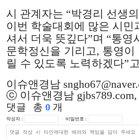
시 관계자는
“
박경리 선생의
이번 학술대회에 많은 시민
셔서 더욱 뜻깊다
”
며
“
통영
문학정신을 기리고
,
통영이 
릴 수 있도록 노력하겠다
”
고
이슈앤경남 sngho67@naver.
ⓒ 이슈앤경남 gjbs789.co
댓글
총
0
개
|
작성자 :
비밀번호 :
|