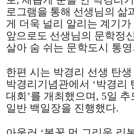
로그램을 통해 선생님의 삶
게 더욱 널리 알리는 계기가
앞으로도
선생님의 문학정신
살아 숨 쉬는
문학도시 통영
한편 시는 박경리 선생 탄
박경리기념관에서
‘
박경리
대회
’
를 개최했으며
, 5
일 추
일반 백일장을 진행했다
.
아울러
‘
봄꽃 먼 그리움 리