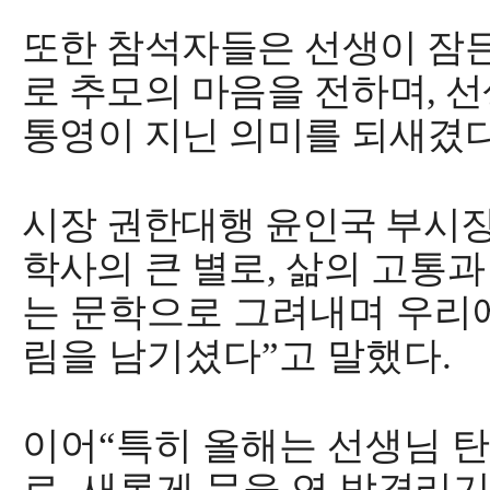
또한 참석자들은 선생이 잠든
로 추모의 마음을 전하며
,
선
통영이 지닌 의미를 되새겼
시장 권한대행 윤인국 부시
학사의
큰 별로
,
삶의
고통과
는 문학으로 그려내며 우리
림을 남기셨다
”
고 말했다
.
이어
“
특히 올해는 선생님 
로
,
새롭게 문을 연
박경리기