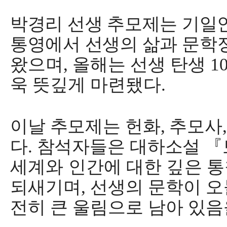
박경리 선생 추모제는 기일
통영에서 선생의 삶과
문학
왔으며
,
올해는 선생 탄생
1
욱 뜻깊게 마련됐다
.
이날 추모제는 헌화
,
추모사
다
.
참석자들은 대하소설
『
세계와 인간에 대한 깊은 
되새기며
,
선생의 문학이 오
전히 큰 울림으로 남아 있음