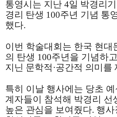
통영시는 지난
4
일 박경리
경리 탄생
100
주년 기념
통
했다
.
이번 학술대회는 한국 현대
의 탄생
100
주년을 기념
하
지닌 문학적
·
공간적 의미를
특히 이날 행사에는 당초 예
계자들이 참석해 박경리
선
높은 관심을 보여줬다
.
행사