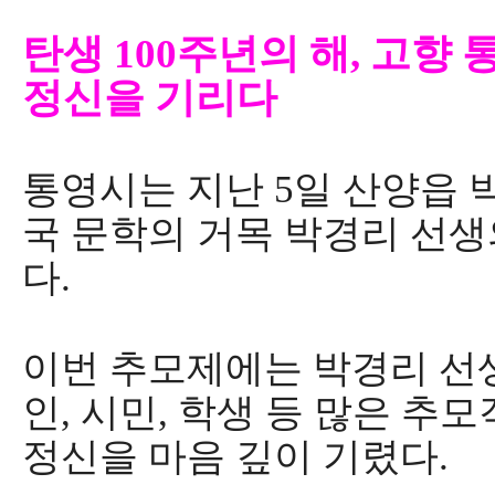
탄생
100
주년의 해
,
고향 
정신을 기리다
통영시는 지난
5
일 산양읍 
국 문학의 거목 박
경리
선생
다
.
이번 추모제에는 박경리 선
인
,
시민
,
학생 등 많은 추모
정신을 마음 깊이 기렸다
.