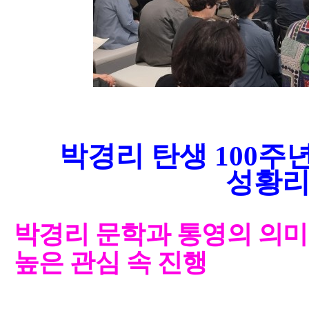
박경리 탄생
100
주년
성황리
박경리 문학과 통영의 의미
높은 관심 속 진행