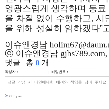
영광스럽게 생각하며 동료 
을 차질 없이 수행하고
,
시
을 위해 성실히 임하겠다
”
이슈앤경남 holim67@daum.n
ⓒ 이슈앤경남 gjbs789.co
댓글
총
0
개
|
작성자 :
비밀번호 :
|
0
/300bytes