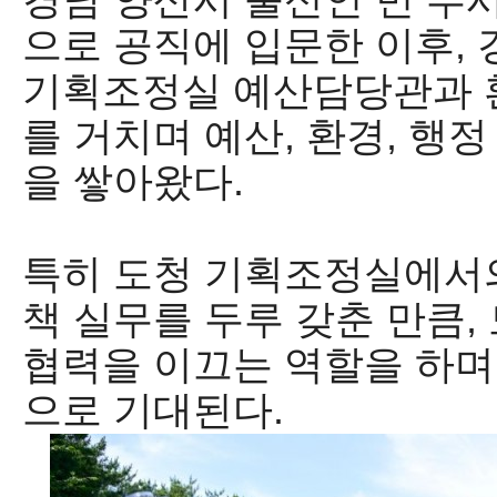
으로 공직에 입문한 이후
,
기획조정실 예산담당관과 
를 거치며 예산
,
환경
,
행정
을 쌓아왔다
.
특히 도청 기획조정실에서
책 실무를 두루 갖춘 만큼
,
협력을 이끄는 역할을 하며
으로 기대된다
.