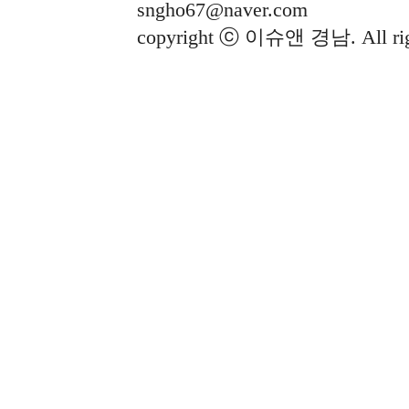
sngho67@naver.com
copyright ⓒ 이슈앤 경남. All righ