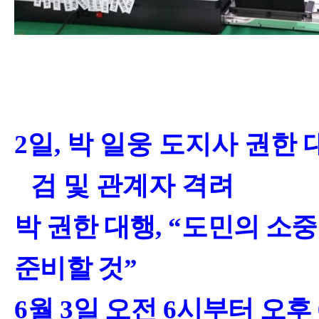
2
일
,
박 일웅 도지사 권한 
검 및 관계자 격려
박 권한 대행
, “
도민의 소중
준비할 것
”
6
월
3
일 오전
6
시부터 오후