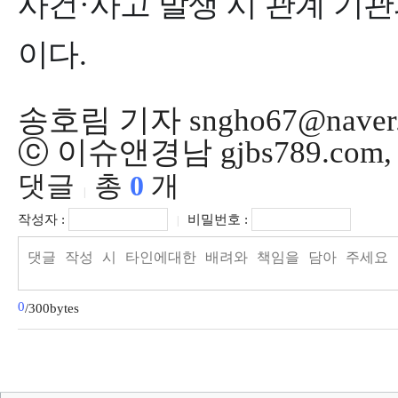
사건
·
사고 발생 시 관계 기
이다
.
송호림 기자 sngho67@naver
ⓒ 이슈앤경남 gjbs789.co
댓글
총
0
개
|
작성자 :
비밀번호 :
|
0
/300bytes