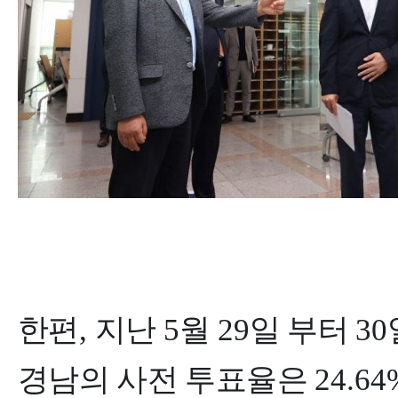
한편
,
지난
5
월
29
일 부터
30
경남의 사전 투표율은
24.64