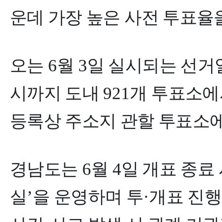
운데 가장 높은 사전 투표율
오는
6
월
3
일 실시되는 선거
시까지 도내
921
개 투표소에
등록상 주소지 관할 투표소
경남도는
6
월
4
일 개표 종료
실
’
을 운영하며 투
·
개표 진행