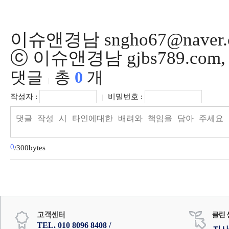
이슈앤경남 sngho67@naver.
ⓒ 이슈앤경남 gjbs789.co
댓글
총
0
개
|
작성자 :
비밀번호 :
|
0
/300bytes
TEL. 010 8096 8408 /