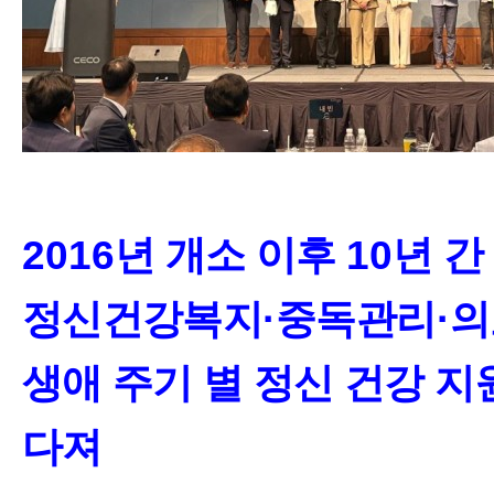
2016
년 개소 이후
10
년 간
정신건강복지
·
중독관리
·
의
생애 주기 별 정신 건강 지
다져