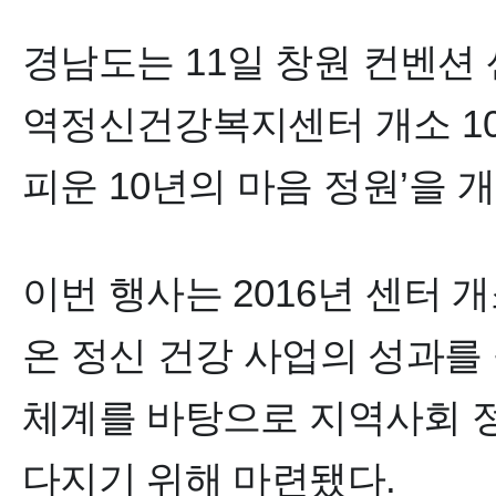
경남도
는
11
일 창원 컨벤션
역정신건강복지센터 개소
1
피운
10
년의 마음 정원
’
을 
이번 행사는
2016
년 센터 
온 정신 건강 사업의 성과를
체계를 바탕으로 지역사회 정
다지기 위해 마련됐다
.