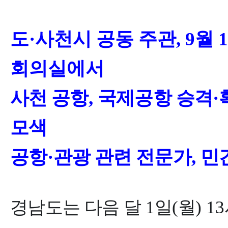
도
·
사천시 공동 주관
, 9
월
1
회의실에서
사천 공항
,
국제공항 승격
·
모색
공항
·
관광 관련 전문가
,
민
경남도는 다음 달
1
일
(
월
) 13