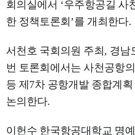
회의실에서
‘
우주항공길 사천
한 정책토론회
’
를 개최한다
.
서천호 국회의원 주최
,
경남
번 토론회에서는 사천공항의
등 제
7
차 공항개발 종합계획
논의한다
.
이헌수 한국항공대학교 명