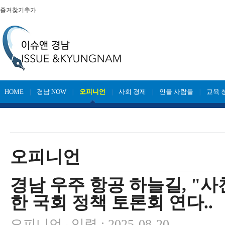
즐겨찾기추가
HOME
경남 NOW
오피니언
사회 경제
인물 사람들
교육 
|
|
|
|
|
오피니언
경남 우주 항공 하늘길, "사
한 국회 정책 토론회 연다..
오피니언
입력 : 2025-08-20