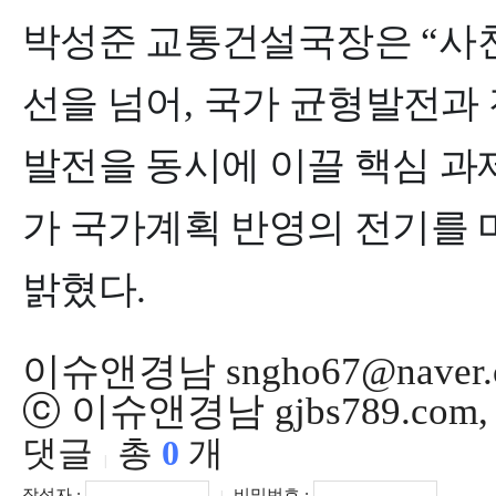
박성준 교통건설국장은
“
사
선을 넘어
,
국가 균형발전과
발전을 동시에 이끌 핵심 과
가 국가계획 반영의 전기를 
밝혔다
.
이슈앤경남 sngho67@naver.
ⓒ 이슈앤경남 gjbs789.co
댓글
총
0
개
|
작성자 :
비밀번호 :