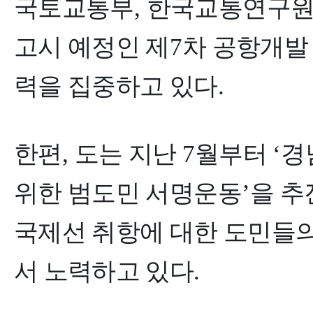
국토교통부
,
한국교통연구원
고시 예정인 제
7
차 공항개발
력을 집중하고 있다
.
한편
,
도는 지난
7
월부터
‘
경
위한 범도민 서명운동
’
을 추
국제선 취항에 대한 도민들의
서 노력하고 있다
.