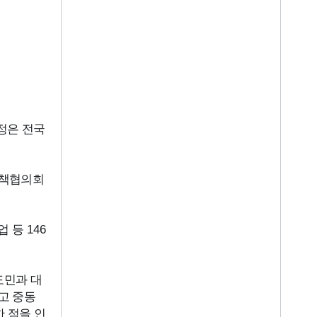
정은 전국
정책협의회
업 등
146
도민과 대
고 중동
 점을 인