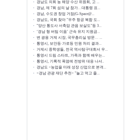
경남도 의회 농 해양 수산 위원회, 고 ...
경남, 제 7회 섬의 날 참가…대통령 표...
경남, 수도권 창업 거점(G-Space@...
경남도, 국회 찾아 "우주 항공 복합 도...
"양산 통도사 서축암 관음 보살도"등 3...
‘경남 형 버팀 이음’ 근속 유지 지원금...
변 광용 거제 시장, 국무총리실 방문… ...
통영시, 보안등·가로등 민원 처리 결과...
거제시 중학생들, 전국 역사탐구대회서 우...
통영시 드림 스타트, 가족과 함께 배우는...
통영시, 기록적 폭염에 전방위 대응 나서..
경남도 <농업을 미래 성장 산업으로 본격...
<경남 관광 재단 추천> "놀고 먹고 즐...