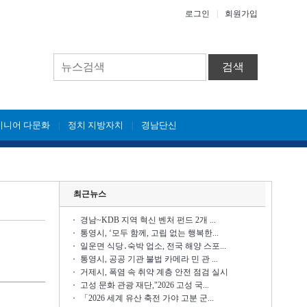
로그인
|
회원가입
검색
시니어 다문화
정치 지방자치
경남단신
|
|
최근뉴스
경남~KDB 지역 혁신 벤처 펀드 2개 ...
통영시, ‘모두 함께, 고립 없는 행복한...
일운면 식당․숙박 업소, 전국 해양 스포...
통영시, 공공 기관 불법 카메라 민 관 ...
거제시, 폭염 속 취약 계층 안전 점검 실시
고성 문화 관광 재단,"2026 고성 국...
「2026 세계 유산 축전 가야 고분 군...