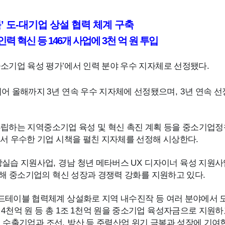
블
’
도
-
대기업 상설 협력 체계 구축
인력 혁신 등
146
개 사업에
3
천 억 원 투입
중소기업 육성 평가
’
에서 인력 분야 우수 지자체로 선정됐다
.
이어 올해까지
3
년 연속 우수 지자체에 선정됐으며
, 3
년 연속 선
수립하는 지역중소기업 육성 및 혁신 촉진 계획 등을 중소기업
서 우수한 기업 시책을 펼친 지자체를 선정해 시상한다
.
장실습 지원사업
,
경남 청년 메타버스
UX
디자이너 육성 지원사
통해 중소기업의 혁신 성장과 경쟁력 강화를 지원하고 있다
.
드테이블 협력체계 상설화로 지역 내수진작 등 여러 분야에서 
금
4
천억 원 등 총
1
조
1
천억 원을 중소기업 육성자금으로 지원하
해 수출기업과 조선
,
방산 등 주력산업 위기 극복과 성장에 기여한