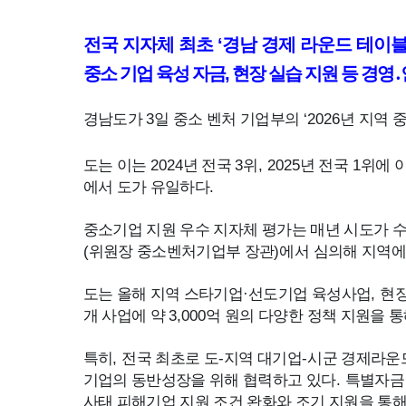
전국 지자체 최초
‘
경남 경제 라운드 테이
중소 기업 육성 자금
,
현장 실습 지원 등 경영
․
경남도
가
3
일 중소 벤처 기업부의
‘2026
년 지역 
도는 이는
2024
년 전국
3
위
, 2025
년 전국
1
위에 
에서 도가 유일하다
.
중소기업 지원 우수 지자체 평가는 매년 시도가 
(
위원장 중소벤처기업부 장관
)
에서 심의해 지역에
도는 올해 지역 스타기업
·
선도기업 육성사업
,
현
개 사업에 약
3,000
억 원의 다양한 정책 지원을 
특히
,
전국 최초로 도
-
지역 대기업
-
시군 경제라운
기업의 동반성장을 위해 협력하고 있다
.
특별자
사태 피해기업 지원 조건 완화와 조기 지원을 통